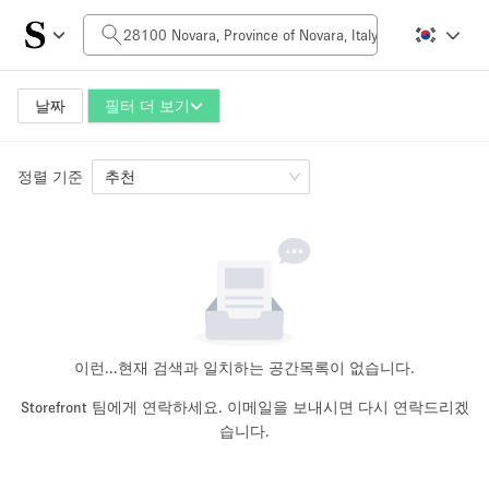
일일 비용
0€
5.000€+
날짜
필터 더 보기
정렬 기준
공간 크기
추천
10 m²
500+ m²
~ 13 명
~ 650 명
프로젝트 유형
이런...
현재 검색과 일치하는 공간목록이 없습니다.
Storefront 팀에게 연락하세요. 이메일을 보내시면 다시 연락드리겠
습니다.
Retail
Showroom
Event
Art
Food