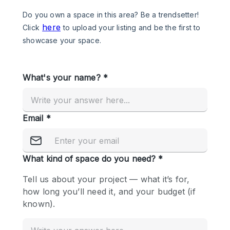
Photo
Conference
Meeting
Office
Shop Share
Shooting
공간 유형
Advertisement Space
Apartment / Loft
Art Gallery
Atelier / Workshop Studio
Boat
Booth / Kiosk / Stand
Boutique / Shop