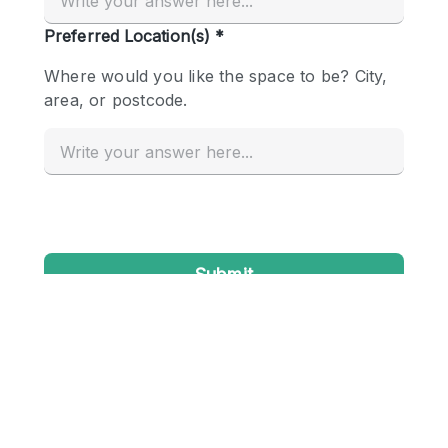
Conference Room
Container
Creative Space
Event Space
Fair / Festival
Hall
Lobby Space
Mall Shop
Mansion / House
Meeting Space
Office Space
Other
Photo / Filming Studio