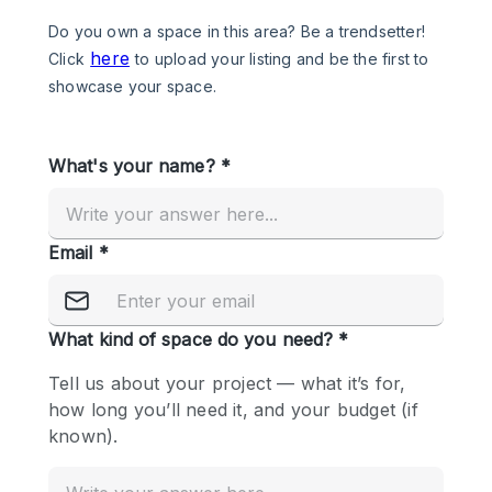
Photo
Conference
Meeting
Office
Shop Share
Shooting
공간 유형
Advertisement Space
Apartment / Loft
Art Gallery
Atelier / Workshop Studio
Boat
Booth / Kiosk / Stand
Boutique / Shop