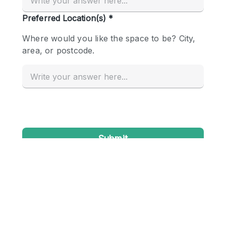
Conference Room
Container
Creative Space
Event Space
Fair / Festival
Hall
Lobby Space
Mall Shop
Mansion / House
Meeting Space
Office Space
Other
Photo / Filming Studio