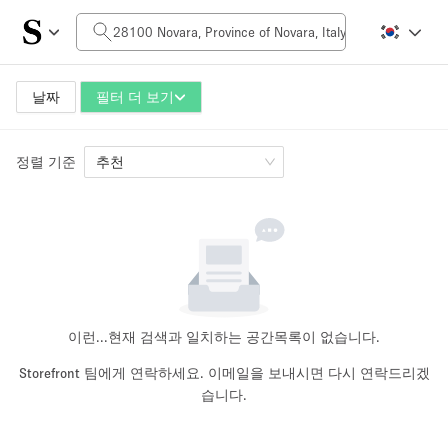
일일 비용
0€
5.000€+
날짜
필터 더 보기
정렬 기준
공간 크기
추천
10 m²
500+ m²
~ 13 명
~ 650 명
프로젝트 유형
이런...
현재 검색과 일치하는 공간목록이 없습니다.
Storefront 팀에게 연락하세요. 이메일을 보내시면 다시 연락드리겠
습니다.
Retail
Showroom
Event
Art
Food