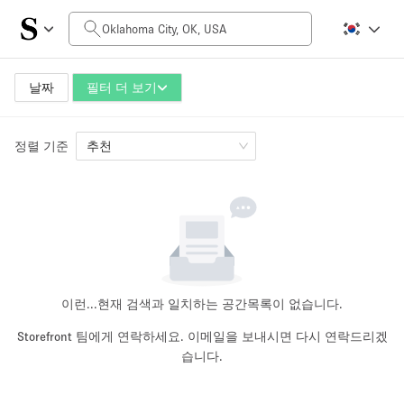
일일 비용
$0
$5,000+
날짜
필터 더 보기
정렬 기준
공간 크기
추천
100 sq ft
5000+ sq ft
~ 13 명
~ 650 명
프로젝트 유형
이런...
현재 검색과 일치하는 공간목록이 없습니다.
Storefront 팀에게 연락하세요. 이메일을 보내시면 다시 연락드리겠
습니다.
Retail
Showroom
Event
Art
Food