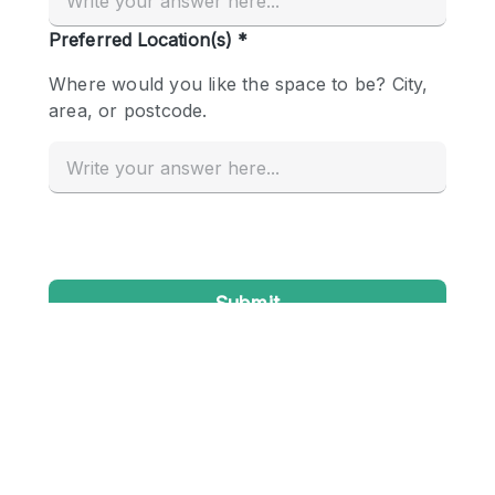
Conference Room
Container
Creative Space
Event Space
Fair / Festival
Hall
Lobby Space
Mall Shop
Mansion / House
Meeting Space
Office Space
Other
Photo / Filming Studio