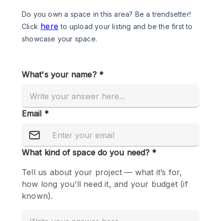
Photo
Conference
Meeting
Office
Shop Share
Shooting
공간 유형
Advertisement Space
Apartment / Loft
Art Gallery
Atelier / Workshop Studio
Boat
Booth / Kiosk / Stand
Boutique / Shop