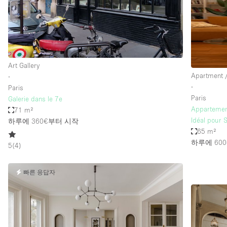
Restaurant / Bar / Cafe
Salon
Stall / Market Stall
Unique Space
Art Gallery
Apartment /
∙
∙
Paris
공간 기능
Air Conditioning
Paris
Galerie dans le 7e
Appartemen
71 m²
Bar
Idéal pour 
하루에 360€
부터 시작
Car Display
65 m²
하루에 600
5
(
4
)
Counters
Electricity
빠른 응답자
Fitting Rooms
Garden
Ground Floor