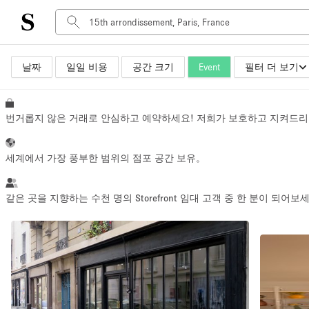
날짜
일일 비용
공간 크기
Event
필터 더 보기
공간 유형
Advertisement Space
Art Gallery
번거롭지 않은 거래로 안심하고 예약하세요! 저희가 보호하고 지켜드리
Boat
Boutique / Shop
세계에서 가장 풍부한 범위의 점포 공간 보유。
Container
Event Space
같은 곳을 지향하는 수천 명의 Storefront 임대 고객 중 한 분이 되어보
Hall
Mall Shop
Meeting Space
Other