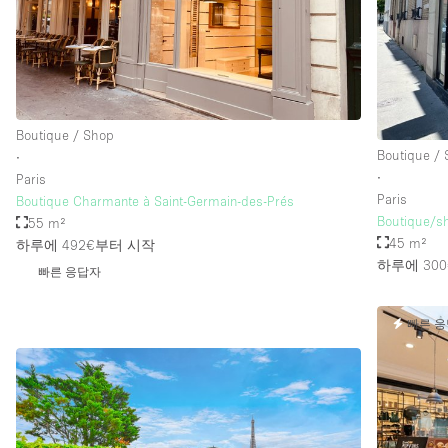
Boutique / Shop
Boutique /
∙
∙
Paris
Paris
Boutique Charmante à Saint-Germain-des-Prés
Boutique/s
55 m²
45 m²
하루에 492€
부터 시작
하루에 300
빠른 응답자
빠른 