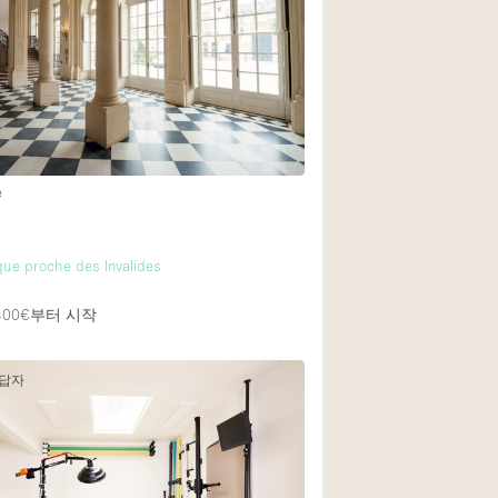
Heating
Internet
Large Door Entran
Liquor Licence
Multiple Rooms
e
Private Parking
Rooftop / Terrace
ique proche des Invalides
Smoking Area
400€
부터 시작
Soundproof
Street Level
응답자
Terrace
Water Access
Window Display