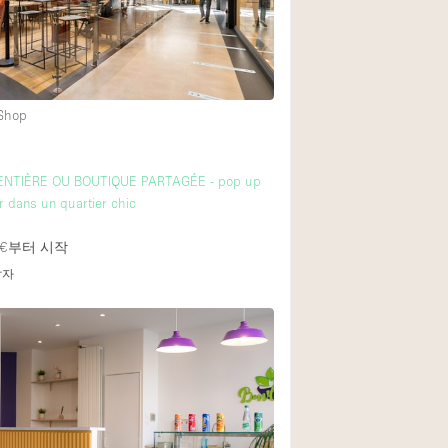
 Shop
ENTIÈRE OU BOUTIQUE PARTAGÉE - pop up
er dans un quartier chic
€
부터 시작
답자