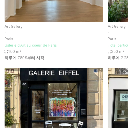
Art Gallery
Art Gallery
∙
∙
Paris
Paris
Galerie d'Art au coeur de Paris
Hôtel partic
100 m²
350 m²
하루에 780€
부터 시작
하루에 2.2