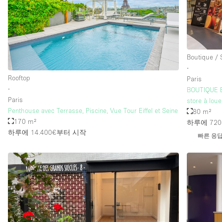
Boutique /
∙
Rooftop
Paris
∙
BOUTIQUE 
Paris
store à lou
Penthouse avec Terrasse, Piscine, Vue Tour Eiffel et Seine
80 m²
170 m²
하루에 720
하루에 14.400€
부터 시작
빠른 응