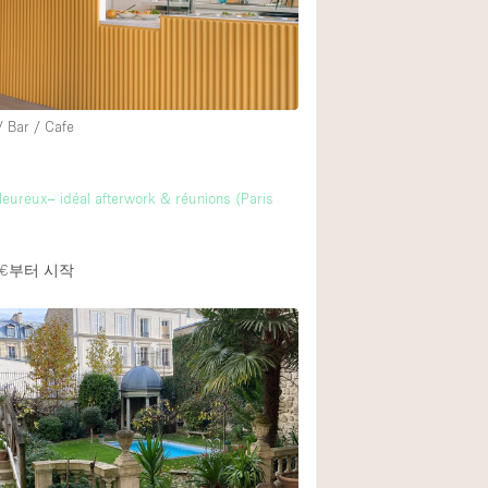
/ Bar / Cafe
eureux– idéal afterwork & réunions (Paris
€
부터 시작