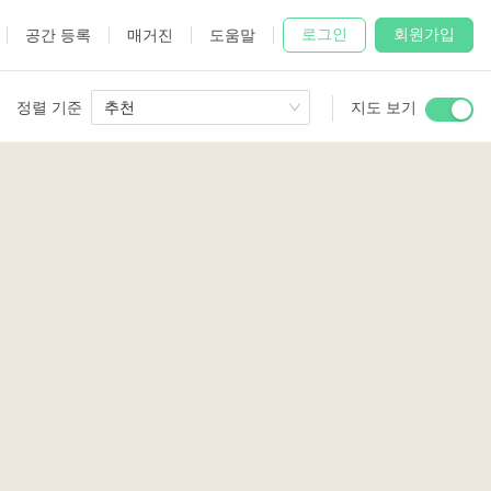
로그인
회원가입
공간 등록
매거진
도움말
정렬 기준
추천
지도 보기
 Studio
and
2
7
udio