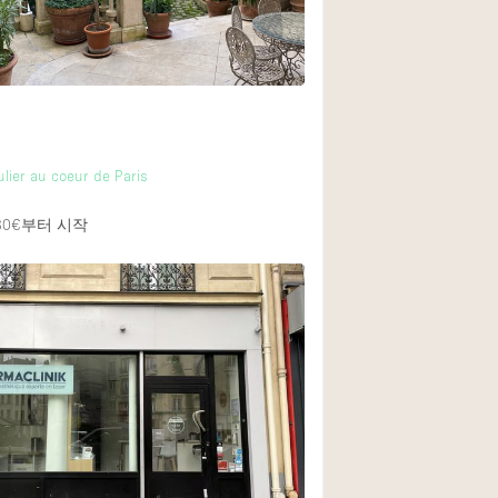
ulier au coeur de Paris
80€
부터 시작