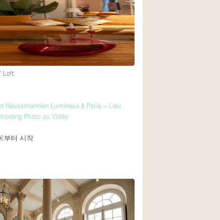
Rooftop
Shop Share
Truck
Warehouse
 Loft
Animals Friendly
t Haussmannien Lumineux à Paris – Lieu
Bathroom
Shooting Photo ou Vidéo
Concierge
€
부터 시작
Daylight
Elevator
Furniture
Garment Rack
Handicap Accessib