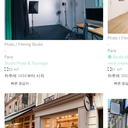
층 / 접근성:
지하층
위치한 거리
Photo / Fil
테라스
Photo / Filming Studio
∙
기타
∙
Paris
Paris
🟢 Studio p
Studio Photo & Tournage
votre créati
32 m²
81 m²
하루에 348€
부터 시작
하루에 360
빠른 응답자
빠른 응
빠른 응답자