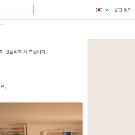
공간 찾기
Apartment / Loft
Atelier / Workshop
며 안심하게 해 드립니다。
Booth / Kiosk / St
Conference Room
Creative Space
Fair / Festival
세요。
Lobby Space
Mansion / House
Office Space
Photo / Filming St
3