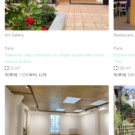
Art Gallery
Restaurant 
∙
∙
Paris
Paris
Galerie au cœur artistique du village suisse plein pieds
Espace chal
avenue Suffren
15e)
12 m²
100 m²
하루에 120€
부터 시작
하루에 540