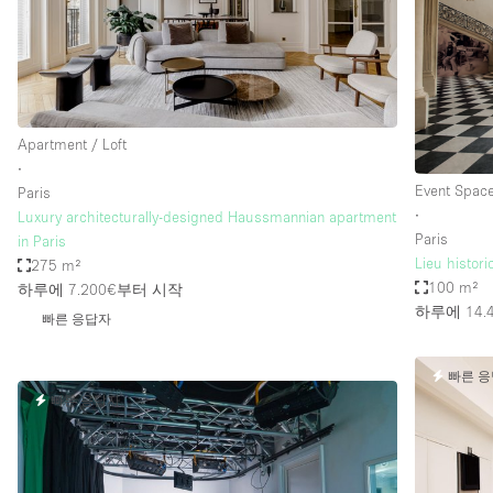
Haussmann Style
Industrial
Kitchen
Lighting
Apartment / Loft
∙
Living Space
Event Spac
Paris
Office Equipment
∙
Luxury architecturally-designed Haussmannian apartment
Paris
in Paris
Raw
Lieu histor
275 m²
Security System
100 m²
하루에 7.200€
부터 시작
하루에 14.
빠른 응답자
Sound & Video Equipment
Stock Room
빠른 
Stunning View
빠른 응답자
Toilets
Whitebox / Minimal