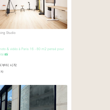
1층 앞마당
쇼핑몰
ming Studio
윗층
hoto & vidéo à Paris 16 - 80 m2 pensé pour
vité 📸
€
부터 시작
답자