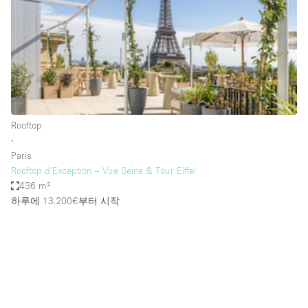
Restaurant / Bar / Cafe
Rooftop
Salon
Shop Share
Stall / Market Stall
Truck
Rooftop
∙
Unique Space
Paris
Rooftop d’Exception – Vue Seine & Tour Eiffel
Warehouse
436 m²
하루에 13.200€
부터 시작
공간 기능
Air Conditioning
Animals Friendly
Bar