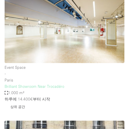
Photo
Conference
Meeting
Office
Shop Share
Shooting
공간 유형
Advertisement Space
Event Space
Apartment / Loft
∙
Paris
Art Gallery
Brilliant Showroom Near Trocadéro
Atelier / Workshop Studio
1.000 m²
하루에 14.400€
부터 시작
Boat
상위 공간
Booth / Kiosk / Stand
Boutique / Shop