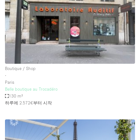
Conference Room
Container
Creative Space
Event Space
Fair / Festival
Hall
Lobby Space
Boutique / Shop
∙
Mall Shop
Paris
Mansion / House
Belle boutique au Trocadéro
130 m²
Meeting Space
하루에 2.572€
부터 시작
Office Space
Other
Photo / Filming Studio