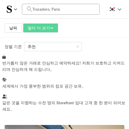
일일 비용
0€
5.000€+
날짜
필터 더 보기
정렬 기준
공간 크기
추천
번거롭지 않은 거래로 안심하고 예약하세요! 저희가 보호하고 지켜드
10 m²
500+ m²
리며 안심하게 해 드립니다。
~ 13 명
~ 650 명
세계에서 가장 풍부한 범위의 점포 공간 보유。
프로젝트 유형
같은 곳을 지향하는 수천 명의 Storefront 임대 고객 중 한 분이 되어보
세요。
Retail
Showroom
Event
Art
Food