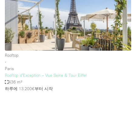
Restaurant / Bar / Cafe
Rooftop
Salon
Shop Share
Stall / Market Stall
Truck
Rooftop
∙
Unique Space
Paris
Rooftop d’Exception – Vue Seine & Tour Eiffel
Warehouse
436 m²
하루에 13.200€
부터 시작
공간 기능
Air Conditioning
Animals Friendly
Bar