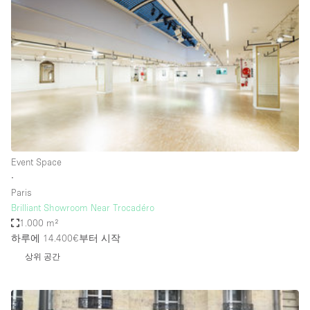
Photo
Conference
Meeting
Office
Shop Share
Shooting
공간 유형
Advertisement Space
Event Space
Apartment / Loft
∙
Paris
Art Gallery
Brilliant Showroom Near Trocadéro
Atelier / Workshop Studio
1.000 m²
하루에 14.400€
부터 시작
Boat
상위 공간
Booth / Kiosk / Stand
Boutique / Shop