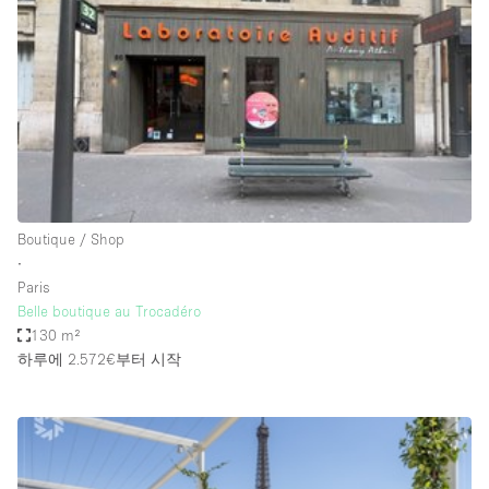
Conference Room
Container
Creative Space
Event Space
Fair / Festival
Hall
Lobby Space
Boutique / Shop
∙
Mall Shop
Paris
Mansion / House
Belle boutique au Trocadéro
130 m²
Meeting Space
하루에 2.572€
부터 시작
Office Space
Other
Photo / Filming Studio