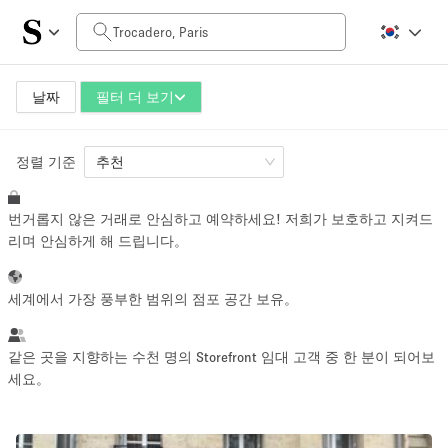
일일 비용
0€
5.000€+
날짜
필터 더 보기
정렬 기준
공간 크기
추천
번거롭지 않은 거래로 안심하고 예약하세요! 저희가 보호하고 지켜드
10 m²
500+ m²
리며 안심하게 해 드립니다。
~ 13 명
~ 650 명
세계에서 가장 풍부한 범위의 점포 공간 보유。
프로젝트 유형
같은 곳을 지향하는 수천 명의 Storefront 임대 고객 중 한 분이 되어보
세요。
Retail
Showroom
Event
Art
Food