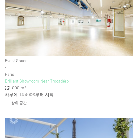
Conference Room
Container
Creative Space
Event Space
Fair / Festival
Hall
Event Space
Lobby Space
∙
Paris
Mall Shop
Brilliant Showroom Near Trocadéro
Mansion / House
1.000 m²
하루에 14.400€
부터 시작
Meeting Space
상위 공간
Office Space
Other
Photo / Filming Studio