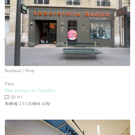
Photo
Conference
Meeting
Office
Shop Share
Shooting
공간 유형
Advertisement Space
Boutique / Shop
Apartment / Loft
∙
Paris
Art Gallery
Belle boutique au Trocadéro
Atelier / Workshop Studio
130 m²
하루에 2.572€
부터 시작
Boat
Booth / Kiosk / Stand
Boutique / Shop