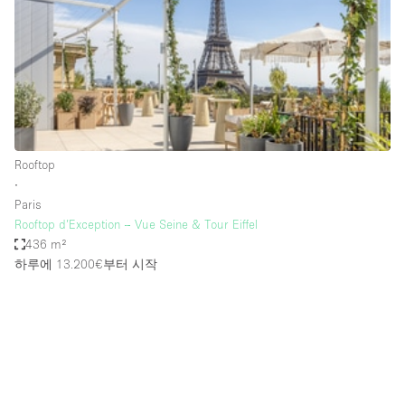
Restaurant / Bar / Cafe
Rooftop
Salon
Shop Share
Stall / Market Stall
Truck
Rooftop
∙
Unique Space
Paris
Rooftop d’Exception – Vue Seine & Tour Eiffel
Warehouse
436 m²
하루에 13.200€
부터 시작
공간 기능
Air Conditioning
Animals Friendly
Bar