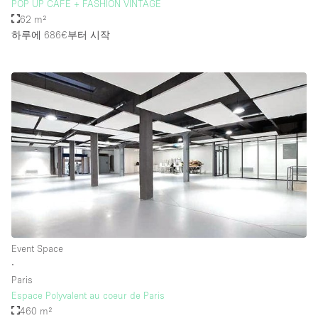
POP UP CAFÉ + FASHION VINTAGE
62 m²
하루에 686€
부터 시작
Event Space
∙
Paris
Espace Polyvalent au coeur de Paris
460 m²