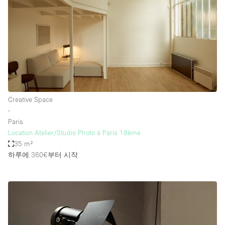
Creative Space
∙
Paris
Location Atelier/Studio Photo à Paris 18ème
35 m²
하루에 360€
부터 시작