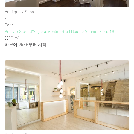
Boutique / Shop
∙
Paris
Pop-Up Store d’Angle à Montmartre | Double Vitrine | Paris 18
30 m²
하루에 258€
부터 시작