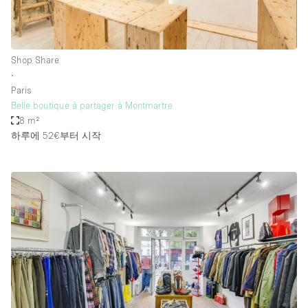
Shop Share
∙
Paris
Belle boutique à partager à Montmartre
8 m²
하루에 52€
부터 시작