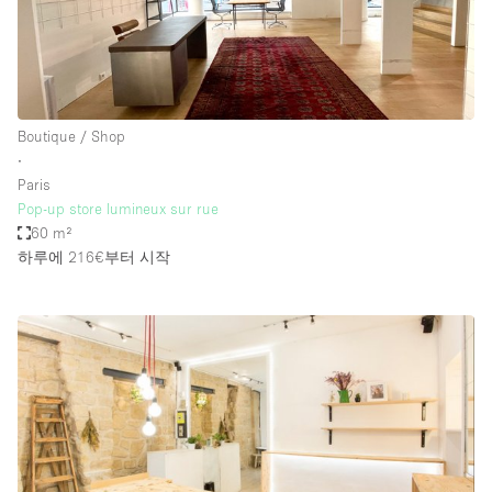
Boutique / Shop
∙
Paris
Pop-up store lumineux sur rue
60 m²
하루에 216€
부터 시작