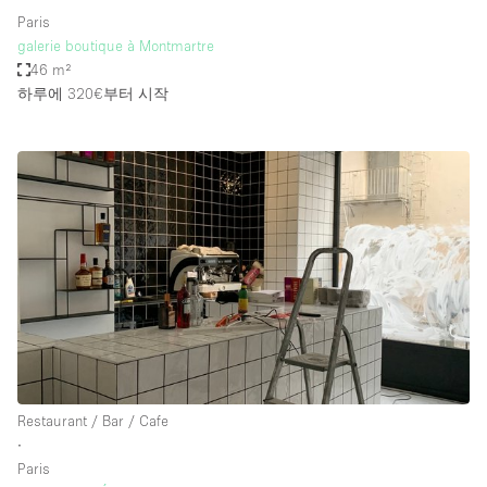
Paris
galerie boutique à Montmartre
46 m²
하루에 320€
부터 시작
Restaurant / Bar / Cafe
∙
Paris