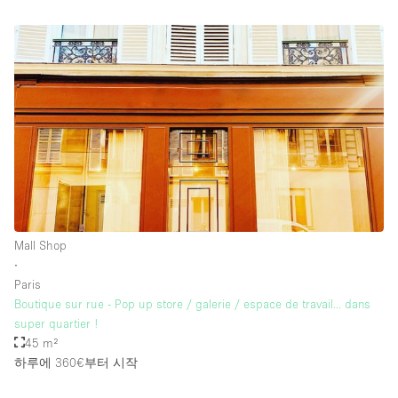
Mall Shop
∙
Paris
Boutique sur rue - Pop up store / galerie / espace de travail... dans
super quartier !
45 m²
하루에 360€
부터 시작