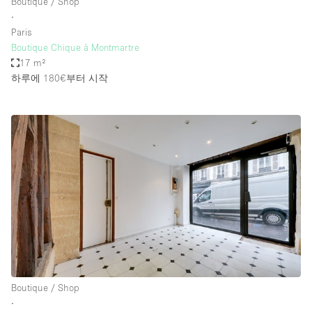
Boutique / Shop
∙
Paris
Boutique Chique à Montmartre
17 m²
하루에 180€
부터 시작
Boutique / Shop
∙