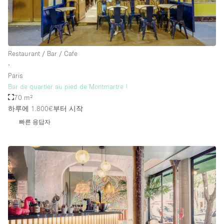
Restaurant / Bar / Cafe
∙
Paris
Bar de quartier au pied de Montmartre !
70 m²
하루에 1.800€
부터 시작
빠른 응답자