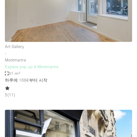
Haussmann Style
Heating
Industrial
Internet
Art Gallery
Kitchen
∙
Montmartre
Large Door Entrance
Espace pop up à Montmartre
Lighting
41 m²
하루에 168€
부터 시작
Liquor Licence
Living Space
5
(
11
)
Multiple Rooms
Office Equipment
Private Parking
Raw