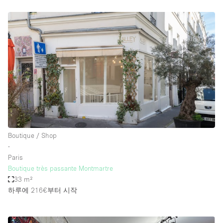
Boutique / Shop
∙
Paris
Boutique très passante Montmartre
33 m²
하루에 216€
부터 시작