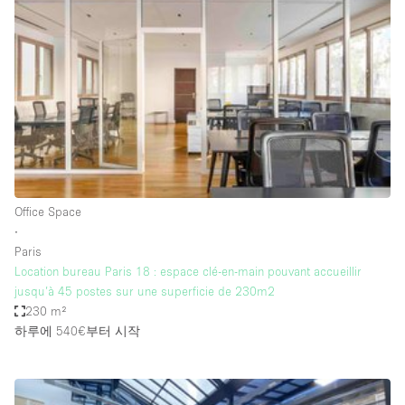
Photo
Conference
Meeting
Office
Shop Share
Shooting
공간 유형
Advertisement Space
Office Space
Apartment / Loft
∙
Paris
Art Gallery
Location bureau Paris 18 : espace clé-en-main pouvant accueillir
Atelier / Workshop Studio
jusqu’à 45 postes sur une superficie de 230m2
230 m²
Boat
하루에 540€
부터 시작
Booth / Kiosk / Stand
Boutique / Shop