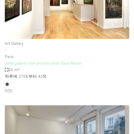
Bathroom
Car Display
Concierge
Counters
Art Gallery
Daylight
∙
Paris
Electricity
Jolie galerie d'art proche canal Saint Martin
Elevator
43 m²
하루에 276€
부터 시작
Fitting Rooms
Furniture
5
(
5
)
Garden
Garment Rack
Ground Floor
Handicap Accessible