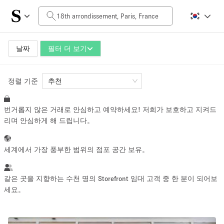
일일 비용
0€
5.000€+
날짜
필터 더 보기
정렬 기준
공간 크기
추천
번거롭지 않은 거래로 안심하고 예약하세요! 저희가 보호하고 지켜드
10 m²
500+ m²
리며 안심하게 해 드립니다。
~ 13 명
~ 650 명
세계에서 가장 풍부한 범위의 점포 공간 보유。
프로젝트 유형
같은 곳을 지향하는 수천 명의 Storefront 임대 고객 중 한 분이 되어보
세요。
Retail
Showroom
Event
Art
Food