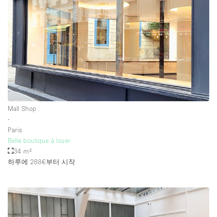
Mall Shop
∙
Paris
Belle boutique à louer
34 m²
하루에 288€
부터 시작