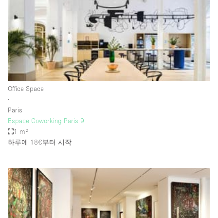
Restaurant / Bar / Cafe
Rooftop
Salon
Shop Share
Stall / Market Stall
Truck
Office Space
∙
Unique Space
Paris
Espace Coworking Paris 9
Warehouse
1 m²
하루에 18€
부터 시작
공간 기능
Air Conditioning
Animals Friendly
Bar