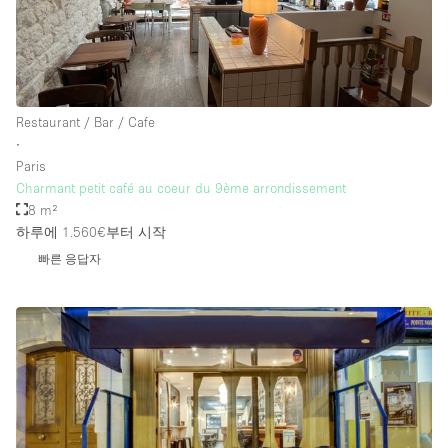
층 / 접근성:
지하층
Restaurant / Bar / Cafe
∙
1층 앞마당
Paris
위치한 거리
Charmant petit café au coeur du 9ème arrondissement
8 m²
쇼핑몰
하루에 1.560€
부터 시작
테라스
빠른 응답자
윗층
기타