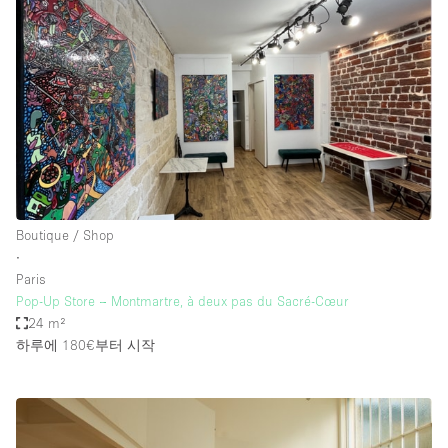
Boutique / Shop
∙
Paris
Pop-Up Store – Montmartre, à deux pas du Sacré-Cœur
24 m²
하루에 180€
부터 시작