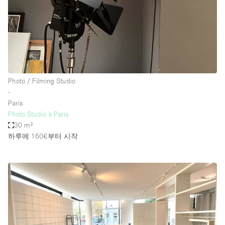
Photo / Filming Studio
∙
Paris
Photo Studio à Paris
30 m²
하루에 160€
부터 시작