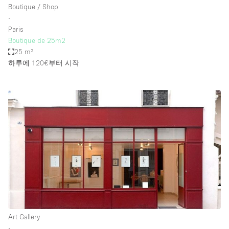
Boutique / Shop
∙
Paris
Boutique de 25m2
25 m²
하루에 120€
부터 시작
Art Gallery
∙