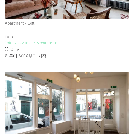
Apartment / Loft
∙
Paris
Loft avec vue sur Montmartre
50 m²
하루에 600€
부터 시작