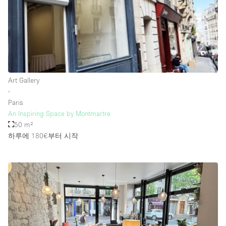
Rooftop / Terrace
Security System
Smoking Area
Sound & Video Equipment
Art Gallery
Soundproof
∙
Stock Room
Paris
An Inspiring Space by Montmartre
Street Level
50 m²
Stunning View
하루에 180€
부터 시작
Terrace
Toilets
Water Access
Whitebox / Minimal
Window Display