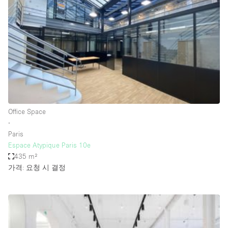
Conference Room
Container
Creative Space
Event Space
Fair / Festival
Hall
Lobby Space
Office Space
∙
Mall Shop
Paris
Mansion / House
Espace Atypique Paris 10e
435 m²
Meeting Space
가격: 요청 시 결정
Office Space
Other
Photo / Filming Studio