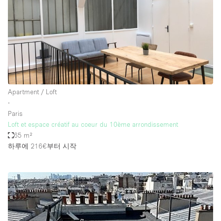
Apartment / Loft
∙
Paris
Loft et espace créatif au coeur du 10ème arrondissement
65 m²
하루에 216€
부터 시작