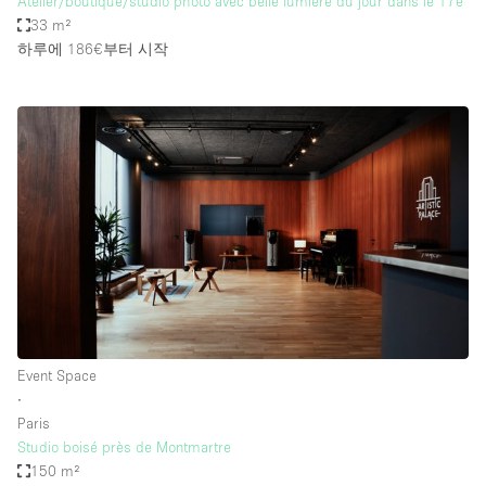
Atelier/boutique/studio photo avec belle lumière du jour dans le 17e
33 m²
하루에 186€
부터 시작
Event Space
∙
Paris
Studio boisé près de Montmartre
150 m²