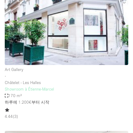
Photo
Conference
Meeting
Office
Shop Share
Shooting
공간 유형
Advertisement Space
Art Gallery
Apartment / Loft
∙
Châtelet - Les Halles
Art Gallery
Showroom à Étienne-Marcel
Atelier / Workshop Studio
170 m²
하루에 1.200€
부터 시작
Boat
Booth / Kiosk / Stand
4.44
(
3
)
Boutique / Shop