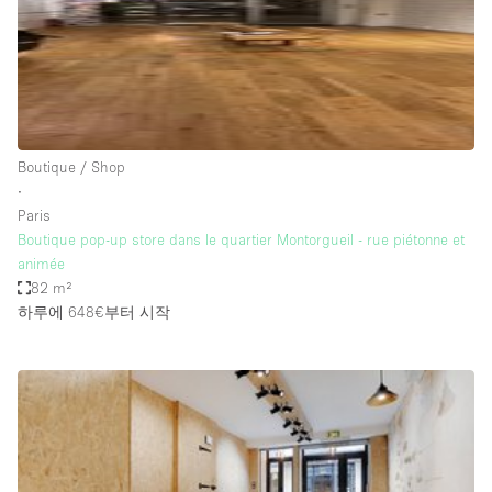
Haussmann Style
Heating
Industrial
Internet
Boutique / Shop
Kitchen
∙
Paris
Large Door Entrance
Boutique pop-up store dans le quartier Montorgueil - rue piétonne et
Lighting
animée
82 m²
Liquor Licence
하루에 648€
부터 시작
Living Space
Multiple Rooms
Office Equipment
Private Parking
Raw