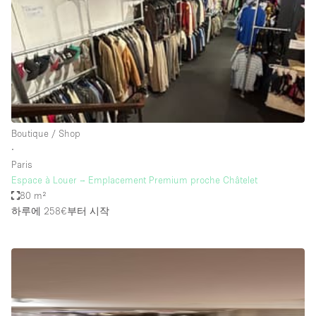
Bathroom
Car Display
Concierge
Counters
Daylight
Boutique / Shop
Electricity
∙
Elevator
Paris
Espace à Louer – Emplacement Premium proche Châtelet
Fitting Rooms
80 m²
하루에 258€
부터 시작
Furniture
Garden
Garment Rack
Ground Floor
Handicap Accessible