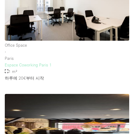
Office Space
∙
Paris
Espace Coworking Paris 1
1 m²
하루에 20€
부터 시작