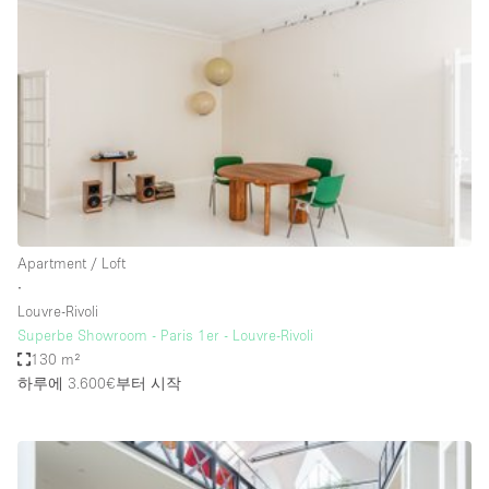
Conference Room
Container
Creative Space
Event Space
Fair / Festival
Hall
Lobby Space
Apartment / Loft
Mall Shop
∙
Mansion / House
Louvre-Rivoli
Superbe Showroom - Paris 1er - Louvre-Rivoli
Meeting Space
130 m²
하루에 3.600€
부터 시작
Office Space
Other
Photo / Filming Studio