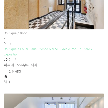
Rooftop / Terrace
Security System
Smoking Area
Sound & Video Equipment
Boutique / Shop
∙
Soundproof
Paris
Stock Room
Boutique à Louer Paris Etienne Marcel - Idéale Pop-Up Store /
Exposition
Street Level
40 m²
Stunning View
하루에 156€
부터 시작
상위 공간
Terrace
Toilets
5
(
1
)
Water Access
Whitebox / Minimal
Window Display