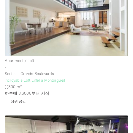
Restaurant / Bar / Cafe
Rooftop
Salon
Shop Share
Stall / Market Stall
Truck
Apartment / Loft
Unique Space
∙
Sentier - Grands Boulevards
Warehouse
Incroyable Loft Eiffel à Montorgueil
300 m²
하루에 3.600€
부터 시작
공간 기능
상위 공간
Air Conditioning
Animals Friendly
Bar