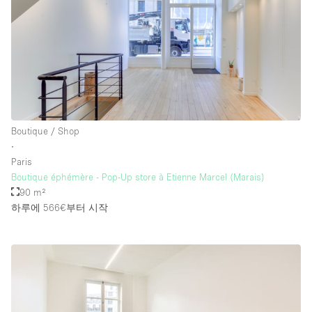
층 / 접근성:
지하층
1층 앞마당
위치한 거리
Boutique / Shop
∙
쇼핑몰
Paris
테라스
Boutique éphémère - Pop-Up store à Etienne Marcel (Marais)
90 m²
윗층
하루에 566€
부터 시작
기타