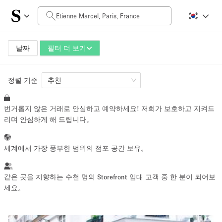
일일 비용
0€
5.000€+
날짜
필터 더 보기
정렬 기준
공간 크기
추천
번거롭지 않은 거래로 안심하고 예약하세요! 저희가 보호하고 지켜드
10 m²
500+ m²
리며 안심하게 해 드립니다。
~ 13 명
~ 650 명
세계에서 가장 풍부한 범위의 점포 공간 보유。
프로젝트 유형
같은 곳을 지향하는 수천 명의 Storefront 임대 고객 중 한 분이 되어보
세요。
Retail
Showroom
Event
Art
Food