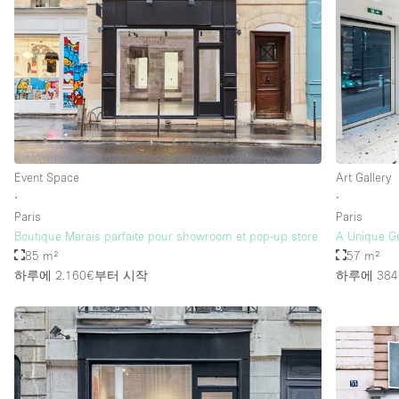
층 / 접근성:
지하층
위치한 거리
테라스
기타
Event Space
Art Gallery
∙
∙
Paris
Paris
Boutique Marais parfaite pour showroom et pop-up store
A Unique Ge
85 m²
57 m²
하루에 2.160€
부터 시작
하루에 384