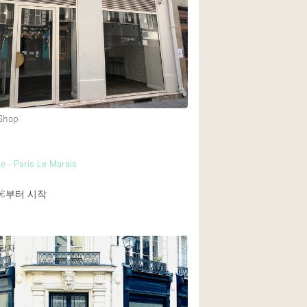
Rooftop
Shop Share
Truck
Warehouse
 Shop
Animals Friendly
Bathroom
e - Paris Le Marais
Concierge
€
부터 시작
Daylight
Elevator
Furniture
응답자
Garment Rack
Handicap Accessib