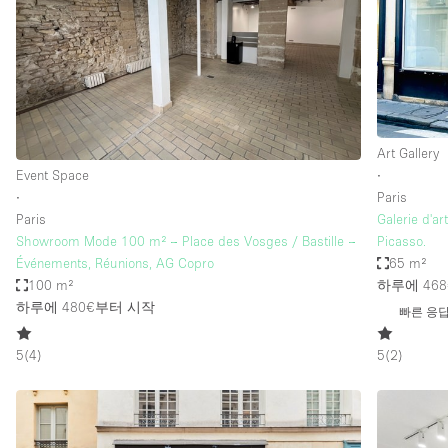
Haussmann Style
Industrial
Kitchen
Lighting
Art Gallery
Living Space
Event Space
∙
Office Equipment
∙
Paris
Paris
Galerie d'a
Raw
Showroom Mode 100 m² – Place des Vosges / Bastille –
Picasso.
Security System
Événements, Réunions, AG Copro
65 m²
100 m²
하루에 468
Sound & Video Equipment
하루에 480€
부터 시작
빠른 응
Stock Room
5
(
4
)
5
(
2
)
Stunning View
Toilets
Whitebox / Minimal