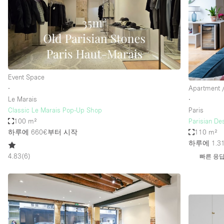
Event Space
∙
Apartment /
Le Marais
∙
Classic Le Marais Pop-Up Shop
Paris
100 m²
Parisian De
하루에 660€
부터 시작
110 m²
하루에 1.3
4.83
(
6
)
빠른 응