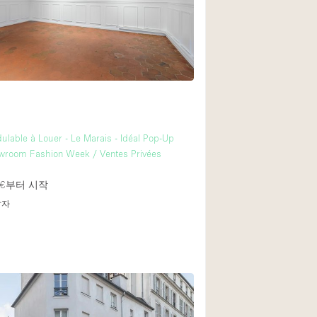
lable à Louer - Le Marais - Idéal Pop-Up
owroom Fashion Week / Ventes Privées
€
부터 시작
답자