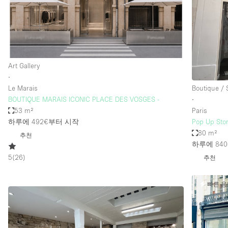
Restaurant / Bar / Cafe
Salon
Stall / Market Stall
Unique Space
Art Gallery
∙
Le Marais
Boutique /
공간 기능
Air Conditioning
BOUTIQUE MARAIS ICONIC PLACE DES VOSGES -
∙
53 m²
Paris
Bar
하루에 492€
부터 시작
Pop Up Stor
Car Display
80 m²
추천
하루에 840
Counters
5
(
26
)
추천
Electricity
Fitting Rooms
빠른 
Garden
Ground Floor