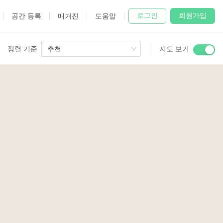
로그인
회원가입
공간 등록
매거진
도움말
정렬 기준
추천
지도 보기
 Studio
and
2
5
6
7
udio