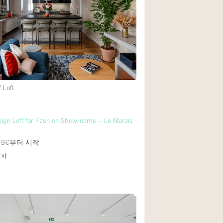
 Loft
sign Loft for Fashion Showrooms – Le Marais
19€
부터 시작
답자