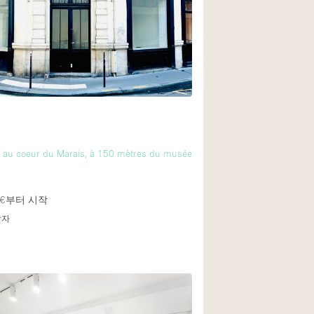
Heating
Internet
Large Door Entran
Liquor Licence
Multiple Rooms
Private Parking
rt au coeur du Marais, à 150 mètres du musée
Rooftop / Terrace
Smoking Area
€
부터 시작
Soundproof
답자
Street Level
Terrace
Water Access
Window Display