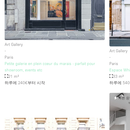
Art Gallery
∙
Art Gallery
Paris
∙
Petite galerie en plein coeur du marais - parfait pour
Paris
showroom, events etc
Espace Whit
21 m²
33 m²
하루에 240€
부터 시작
하루에 540
빠른 