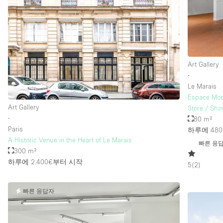
Art Gallery
∙
Le Marais
Espace Modu
Art Gallery
Store / Sh
∙
80 m²
Paris
하루에 480
A Historic Venue in the Heart of Le Marais
빠른 응
300 m²
하루에 2.400€
부터 시작
5
(
2
)
빠른 응답자