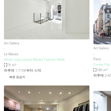
Art Gallery
Art Gallery
∙
∙
Le Marais
Paris
White cube central Marais Fashion Week
Corner Pop
75 m²
180 m²
하루에 1.715€
부터 시작
하루에 2.4
빠른 응답자
빠른 