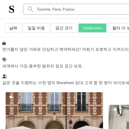
날짜
일일 비용
공간 크기
Conference
필터 더 
공간 유형
Advertisement Space
Art Gallery
번거롭지 않은 거래로 안심하고 예약하세요! 저희가 보호하고 지켜드리
Boat
Boutique / Shop
세계에서 가장 풍부한 범위의 점포 공간 보유。
Container
Event Space
같은 곳을 지향하는 수천 명의 Storefront 임대 고객 중 한 분이 되어보
Hall
추천
Mall Shop
Meeting Space
추천
Other