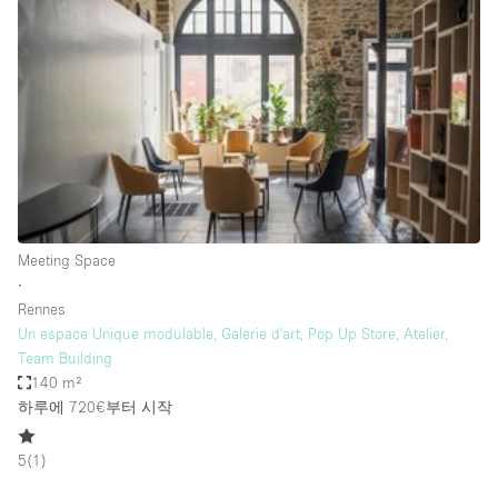
Photo
Conference
Meeting
Office
Shop Share
Shooting
공간 유형
Advertisement Space
Meeting Space
Apartment / Loft
∙
Rennes
Art Gallery
Un espace Unique modulable, Galerie d'art, Pop Up Store, Atelier,
Atelier / Workshop Studio
Team Building
140 m²
Boat
하루에 720€
부터 시작
Booth / Kiosk / Stand
5
(
1
)
Boutique / Shop