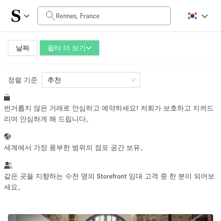
일일 비용
0€
5.000€+
날짜
필터 더 보기
정렬 기준
공간 크기
추천
번거롭지 않은 거래로 안심하고 예약하세요! 저희가 보호하고 지켜드
10 m²
500+ m²
리며 안심하게 해 드립니다。
~ 13 명
~ 650 명
세계에서 가장 풍부한 범위의 점포 공간 보유。
프로젝트 유형
같은 곳을 지향하는 수천 명의 Storefront 임대 고객 중 한 분이 되어보
세요。
Retail
Showroom
Event
Art
Food