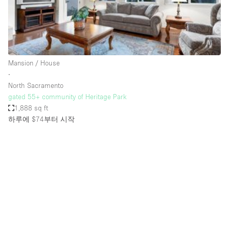
Bathroom
Car Display
Concierge
Mansion / House
Counters
∙
Daylight
North Sacramento
gated 55+ community of Heritage Park
Electricity
1,888 sq ft
Elevator
하루에 $74
부터 시작
Fitting Rooms
Furniture
Garden
Garment Rack
Ground Floor
Handicap Accessible