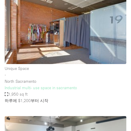
Photo
Conference
Meeting
Office
Shop Share
Shooting
공간 유형
Advertisement Space
Unique Space
Apartment / Loft
∙
North Sacramento
Art Gallery
Industrial multi- use space in sacramento
Atelier / Workshop Studio
1,950 sq ft
하루에 $1,200
부터 시작
Boat
Booth / Kiosk / Stand
Boutique / Shop