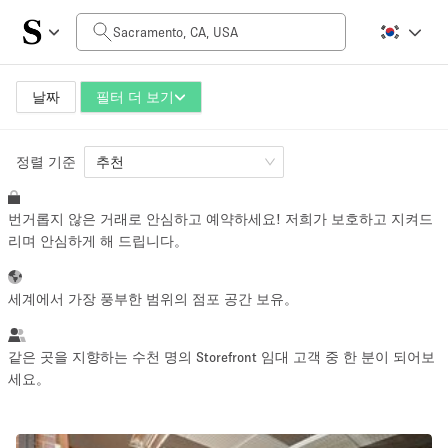
일일 비용
$0
$5,000+
날짜
필터 더 보기
정렬 기준
공간 크기
추천
번거롭지 않은 거래로 안심하고 예약하세요! 저희가 보호하고 지켜드
100 sq ft
5000+ sq ft
리며 안심하게 해 드립니다。
~ 13 명
~ 650 명
세계에서 가장 풍부한 범위의 점포 공간 보유。
프로젝트 유형
같은 곳을 지향하는 수천 명의 Storefront 임대 고객 중 한 분이 되어보
세요。
Retail
Showroom
Event
Art
Food