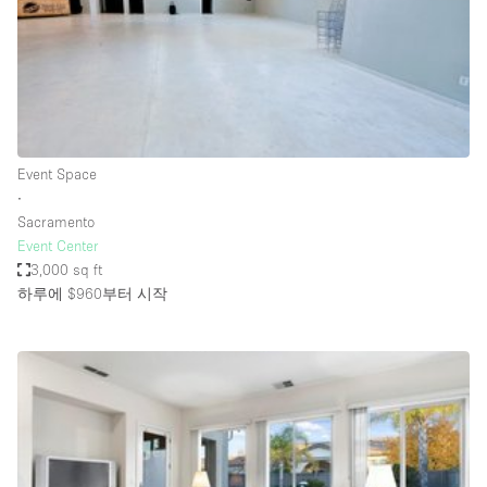
Restaurant / Bar / Cafe
Rooftop
Salon
Shop Share
Stall / Market Stall
Event Space
Truck
∙
Sacramento
Unique Space
Event Center
3,000 sq ft
Warehouse
하루에 $960
부터 시작
공간 기능
Air Conditioning
Animals Friendly
Bar