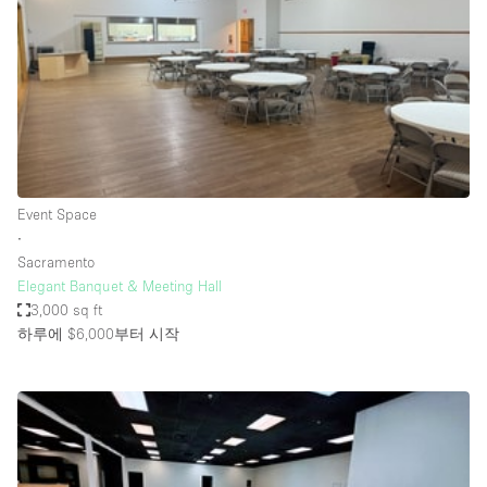
Conference Room
Container
Creative Space
Event Space
Fair / Festival
Hall
Event Space
Lobby Space
∙
Sacramento
Mall Shop
Elegant Banquet & Meeting Hall
Mansion / House
3,000 sq ft
하루에 $6,000
부터 시작
Meeting Space
Office Space
Other
Photo / Filming Studio