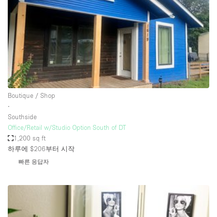
Conference Room
Container
Creative Space
Event Space
Fair / Festival
Hall
Boutique / Shop
Lobby Space
∙
Southside
Mall Shop
Office/Retail w/Studio Option South of DT
Mansion / House
1,200 sq ft
하루에 $206
부터 시작
Meeting Space
빠른 응답자
Office Space
Other
Photo / Filming Studio