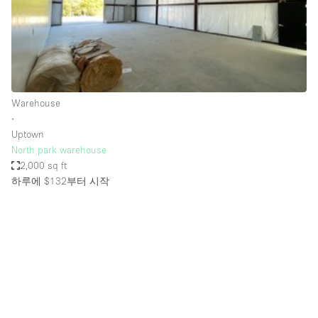
Bathroom
Car Display
Concierge
Counters
Warehouse
Daylight
∙
Uptown
Electricity
North park warehouse
Elevator
2,000 sq ft
하루에 $132
부터 시작
Fitting Rooms
Furniture
Garden
Garment Rack
Ground Floor
Handicap Accessible