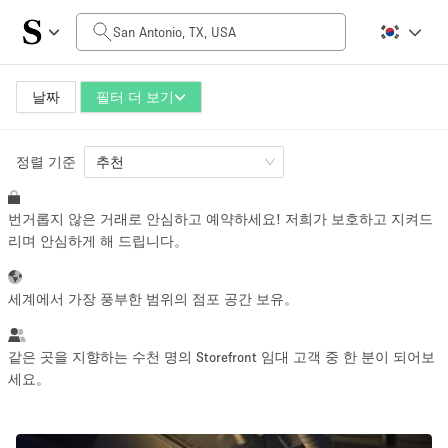
일일 비용
$0
$5,000+
날짜
필터 더 보기
정렬 기준
공간 크기
추천
번거롭지 않은 거래로 안심하고 예약하세요! 저희가 보호하고 지켜드
100 sq ft
5000+ sq ft
리며 안심하게 해 드립니다。
~ 13 명
~ 650 명
세계에서 가장 풍부한 범위의 점포 공간 보유。
프로젝트 유형
같은 곳을 지향하는 수천 명의 Storefront 임대 고객 중 한 분이 되어보
세요。
Retail
Showroom
Event
Art
Food