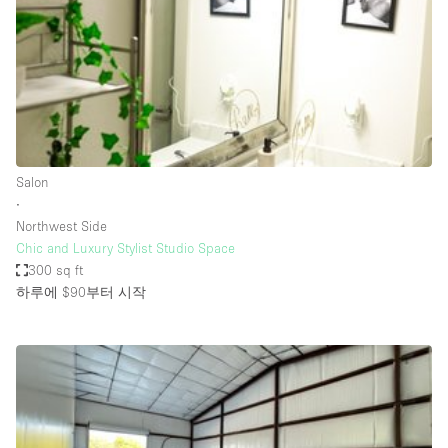
Restaurant / Bar / Cafe
Rooftop
Salon
Shop Share
Stall / Market Stall
Truck
Salon
∙
Unique Space
Northwest Side
Chic and Luxury Stylist Studio Space
Warehouse
300 sq ft
하루에 $90
부터 시작
공간 기능
Air Conditioning
Animals Friendly
Bar