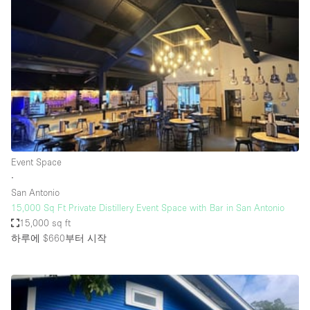
Photo
Conference
Meeting
Office
Shop Share
Shooting
공간 유형
Advertisement Space
Event Space
Apartment / Loft
∙
San Antonio
Art Gallery
15,000 Sq Ft Private Distillery Event Space with Bar in San Antonio
Atelier / Workshop Studio
15,000 sq ft
하루에 $660
부터 시작
Boat
Booth / Kiosk / Stand
Boutique / Shop