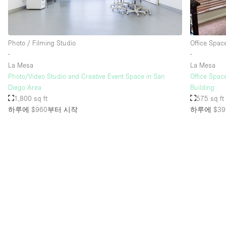
층 / 접근성:
지하층
Photo / Filming Studio
Office Spac
위치한 거리
∙
∙
La Mesa
La Mesa
테라스
Photo/Video Studio and Creative Event Space in San
Office Spac
기타
Diego Area
Building
1,800 sq ft
575 sq ft
하루에 $960
부터 시작
하루에 $39