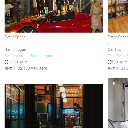
Restaurant / Bar / Cafe
Salon
Stall / Market Stall
Unique Space
Event Space
Event Spac
∙
∙
Barrio Logan
Old Town
공간 기능
Air Conditioning
Event Venue in Barrio Logan
Chic Event 
1,300 sq ft
500 sq ft
Bar
하루에 $2,160
부터 시작
하루에 $1,
Car Display
빠른 
Counters
Electricity
Fitting Rooms
Garden
Ground Floor