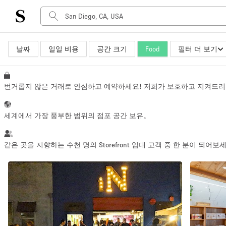
날짜
일일 비용
공간 크기
Food
필터 더 보기
공간 유형
Advertisement Space
Art Gallery
번거롭지 않은 거래로 안심하고 예약하세요! 저희가 보호하고 지켜드리
Boat
Boutique / Shop
세계에서 가장 풍부한 범위의 점포 공간 보유。
Container
Event Space
같은 곳을 지향하는 수천 명의 Storefront 임대 고객 중 한 분이 되어보
Hall
Mall Shop
Meeting Space
Other