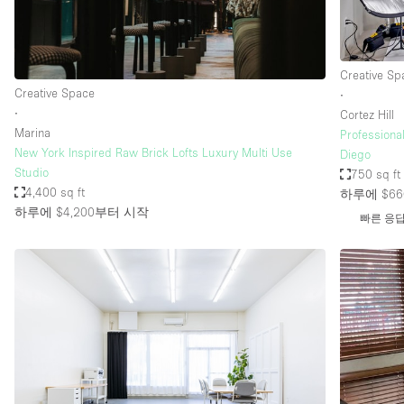
Haussmann Style
Industrial
Creative Sp
Kitchen
Creative Space
∙
Lighting
∙
Cortez Hill
Marina
Professiona
Living Space
New York Inspired Raw Brick Lofts Luxury Multi Use
Diego
Office Equipment
Studio
750 sq ft
4,400 sq ft
하루에 $66
Raw
하루에 $4,200
부터 시작
빠른 응
Security System
Sound & Video Equipment
Stock Room
Stunning View
Toilets
Whitebox / Minimal