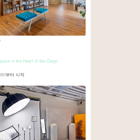
Rooftop
Shop Share
Truck
Warehouse
e
Animals Friendly
Space in the Heart of San Diego
Bathroom
080
부터 시작
Concierge
응답자
Daylight
Elevator
Furniture
Garment Rack
Handicap Accessib