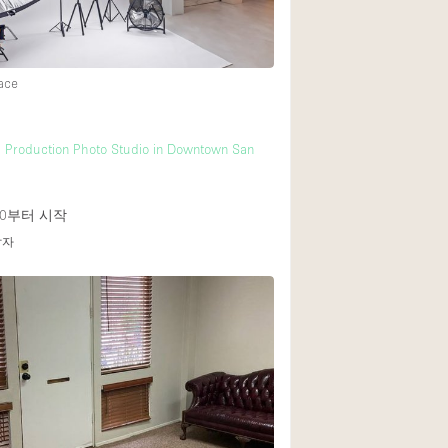
Heating
Internet
ace
Large Door Entran
Liquor Licence
l Production Photo Studio in Downtown San
Multiple Rooms
Private Parking
0
부터 시작
Rooftop / Terrace
답자
Smoking Area
Soundproof
Street Level
Terrace
Water Access
Window Display