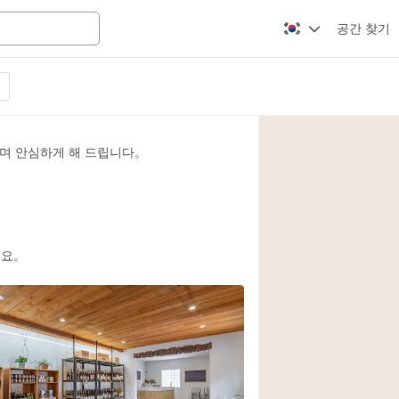
공간 찾기
Apartment / Loft
Atelier / Workshop
며 안심하게 해 드립니다。
Booth / Kiosk / St
Conference Room
Creative Space
Fair / Festival
세요。
Lobby Space
Mansion / House
Office Space
Photo / Filming St