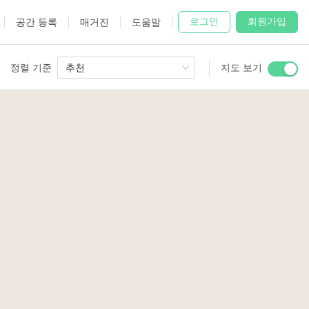
로그인
회원가입
공간 등록
매거진
도움말
정렬 기준
추천
지도 보기
 Studio
and
udio