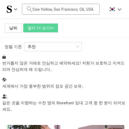
일일 비용
$0
$5,000+
날짜
필터 더 보기
정렬 기준
공간 크기
추천
번거롭지 않은 거래로 안심하고 예약하세요! 저희가 보호하고 지켜드
100 sq ft
5000+ sq ft
리며 안심하게 해 드립니다。
~ 13 명
~ 650 명
세계에서 가장 풍부한 범위의 점포 공간 보유。
프로젝트 유형
같은 곳을 지향하는 수천 명의 Storefront 임대 고객 중 한 분이 되어보
세요。
Retail
Showroom
Event
Art
Food