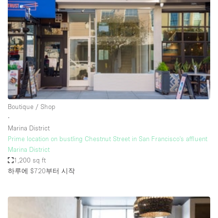
Conference Room
Container
Creative Space
Event Space
Fair / Festival
Hall
Lobby Space
Boutique / Shop
∙
Mall Shop
Marina District
Mansion / House
Prime location on bustling Chestnut Street in San Francisco's affluent
Marina District
Meeting Space
1,200 sq ft
하루에 $720
부터 시작
Office Space
Other
Photo / Filming Studio