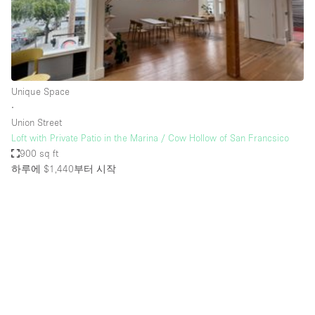
Haussmann Style
Heating
Industrial
Internet
Unique Space
∙
Kitchen
Union Street
Loft with Private Patio in the Marina / Cow Hollow of San Francsico
Large Door Entrance
900 sq ft
Lighting
하루에 $1,440
부터 시작
Liquor Licence
Living Space
Multiple Rooms
Office Equipment
Private Parking
Raw