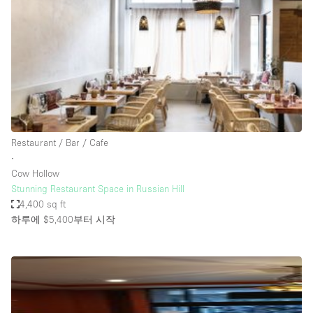
Restaurant / Bar / Cafe
Rooftop
Salon
Shop Share
Stall / Market Stall
Truck
Restaurant / Bar / Cafe
Unique Space
∙
Cow Hollow
Warehouse
Stunning Restaurant Space in Russian Hill
4,400 sq ft
하루에 $5,400
부터 시작
공간 기능
Air Conditioning
Animals Friendly
Bar