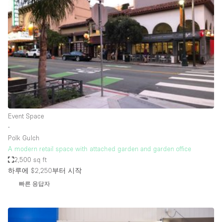
Photo
Conference
Meeting
Office
Shop Share
Shooting
공간 유형
Advertisement Space
Event Space
Apartment / Loft
∙
Polk Gulch
Art Gallery
A modern retail space with attached garden and garden office
Atelier / Workshop Studio
2,500 sq ft
하루에 $2,250
부터 시작
Boat
빠른 응답자
Booth / Kiosk / Stand
Boutique / Shop