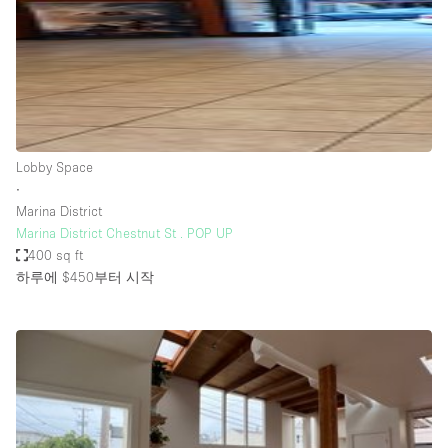
Bathroom
Car Display
Concierge
Counters
Daylight
Lobby Space
∙
Electricity
Marina District
Elevator
Marina District Chestnut St . POP UP
400 sq ft
Fitting Rooms
하루에 $450
부터 시작
Furniture
Garden
Garment Rack
Ground Floor
Handicap Accessible