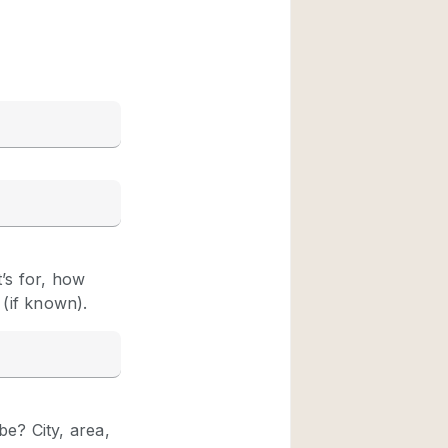
Rooftop
Shop Share
Truck
Warehouse
Animals Friendly
Bathroom
Concierge
Daylight
Elevator
Furniture
Garment Rack
Handicap Accessib