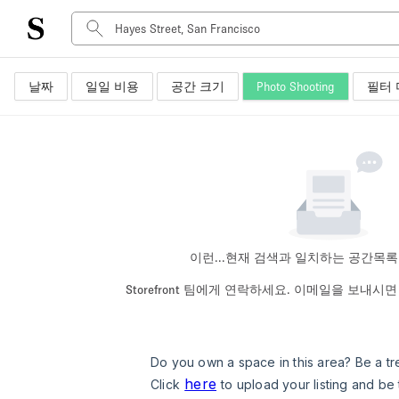
날짜
일일 비용
공간 크기
Photo Shooting
필터 
공간 유형
Advertisement Space
Art Gallery
Boat
Boutique / Shop
Container
Event Space
이런...
현재 검색과 일치하는 공간목록
Hall
Storefront 팀에게 연락하세요. 이메일을 보내
Mall Shop
Meeting Space
Other