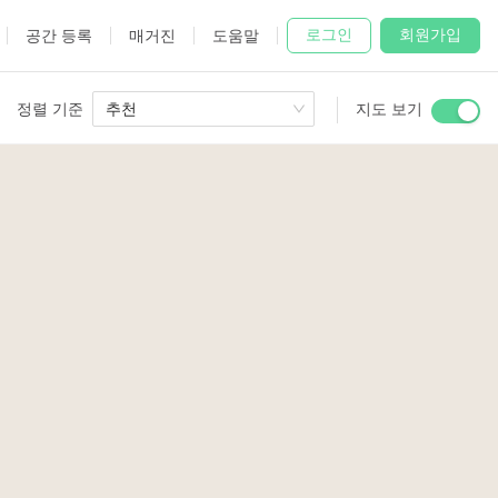
로그인
회원가입
공간 등록
매거진
도움말
정렬 기준
추천
지도 보기
 Studio
and
udio