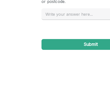
Haussmann Style
Industrial
Kitchen
Lighting
Living Space
Office Equipment
Raw
Security System
Sound & Video Equipment
Stock Room
Stunning View
Toilets
Whitebox / Minimal