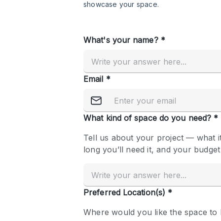
Restaurant / Bar / Cafe
Salon
Stall / Market Stall
Unique Space
공간 기능
Air Conditioning
Bar
Car Display
Counters
Electricity
Fitting Rooms
Garden
Ground Floor