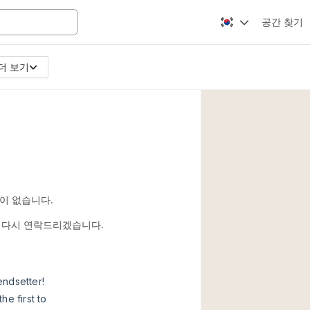
공간 찾기
더 보기
Apartment / Loft
Atelier / Workshop
Booth / Kiosk / St
Conference Room
Creative Space
Fair / Festival
이 없습니다.
Lobby Space
시면 다시 연락드리겠습니다.
Mansion / House
Office Space
Photo / Filming St