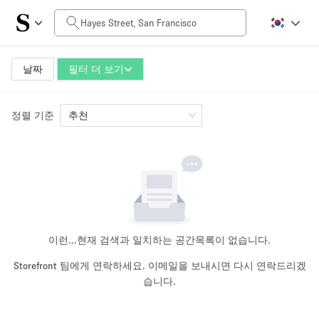
일일 비용
$0
$5,000+
날짜
필터 더 보기
정렬 기준
공간 크기
추천
100 sq ft
5000+ sq ft
~ 13 명
~ 650 명
프로젝트 유형
이런...
현재 검색과 일치하는 공간목록이 없습니다.
Storefront 팀에게 연락하세요. 이메일을 보내시면 다시 연락드리겠
습니다.
Retail
Showroom
Event
Art
Food