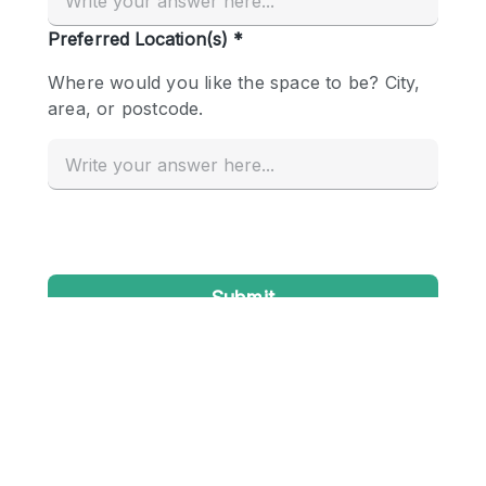
Conference Room
Container
Creative Space
Event Space
Fair / Festival
Hall
Lobby Space
Mall Shop
Mansion / House
Meeting Space
Office Space
Other
Photo / Filming Studio