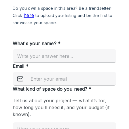
Photo
Conference
Meeting
Office
Shop Share
Shooting
공간 유형
Advertisement Space
Apartment / Loft
Art Gallery
Atelier / Workshop Studio
Boat
Booth / Kiosk / Stand
Boutique / Shop