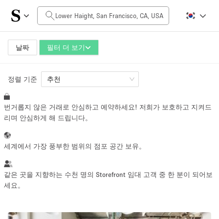
일일 비용
$0
$5,000+
날짜
필터 더 보기
정렬 기준
공간 크기
추천
번거롭지 않은 거래로 안심하고 예약하세요! 저희가 보호하고 지켜드
100 sq ft
5000+ sq ft
리며 안심하게 해 드립니다。
~ 13 명
~ 650 명
세계에서 가장 풍부한 범위의 점포 공간 보유。
프로젝트 유형
같은 곳을 지향하는 수천 명의 Storefront 임대 고객 중 한 분이 되어보
세요。
Retail
Showroom
Event
Art
Food