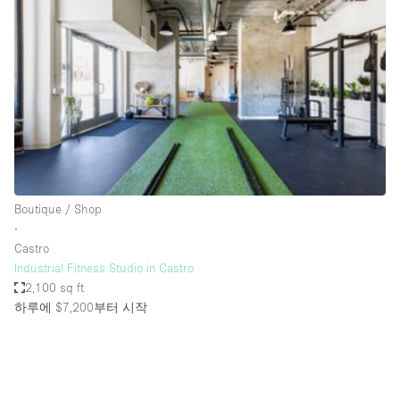
Photo
Conference
Meeting
Office
Shop Share
Shooting
공간 유형
Advertisement Space
Boutique / Shop
Apartment / Loft
∙
Castro
Art Gallery
Industrial Fitness Studio in Castro
Atelier / Workshop Studio
2,100 sq ft
하루에 $7,200
부터 시작
Boat
Booth / Kiosk / Stand
Boutique / Shop