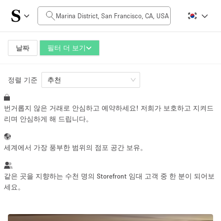
일일 비용
$0
$5,000+
날짜
필터 더 보기
정렬 기준
공간 크기
추천
번거롭지 않은 거래로 안심하고 예약하세요! 저희가 보호하고 지켜드
100 sq ft
5000+ sq ft
리며 안심하게 해 드립니다。
~ 13 명
~ 650 명
세계에서 가장 풍부한 범위의 점포 공간 보유。
프로젝트 유형
같은 곳을 지향하는 수천 명의 Storefront 임대 고객 중 한 분이 되어보
세요。
Retail
Showroom
Event
Art
Food