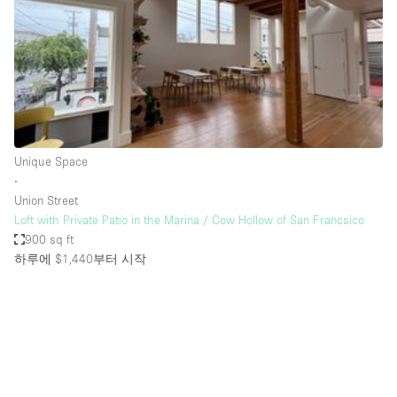
Restaurant / Bar / Cafe
Rooftop
Salon
Shop Share
Stall / Market Stall
Truck
Unique Space
∙
Unique Space
Union Street
Loft with Private Patio in the Marina / Cow Hollow of San Francsico
Warehouse
900 sq ft
하루에 $1,440
부터 시작
공간 기능
Air Conditioning
Animals Friendly
Bar