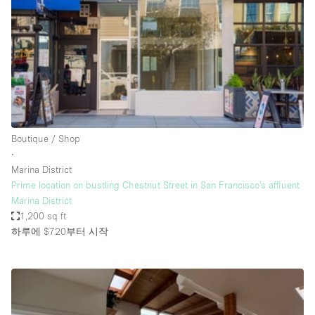
Conference Room
Container
Creative Space
Event Space
Fair / Festival
Hall
Boutique / Shop
Lobby Space
∙
Marina District
Mall Shop
Prime location on bustling Chestnut Street in San Francisco's affluent
Mansion / House
Marina District
1,200 sq ft
Meeting Space
하루에 $720
부터 시작
Office Space
Other
Photo / Filming Studio