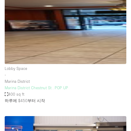
Photo
Conference
Meeting
Office
Shop Share
Shooting
공간 유형
Advertisement Space
Lobby Space
Apartment / Loft
∙
Marina District
Art Gallery
Marina District Chestnut St . POP UP
Atelier / Workshop Studio
400 sq ft
하루에 $450
부터 시작
Boat
Booth / Kiosk / Stand
Boutique / Shop