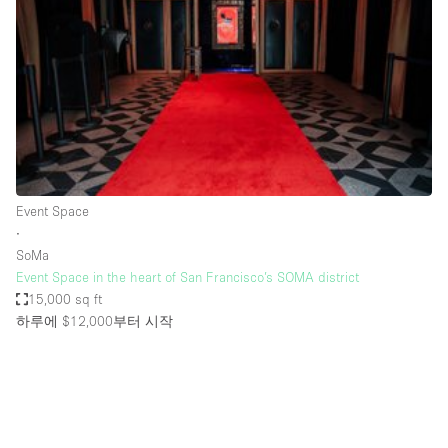
Bathroom
Car Display
Concierge
Counters
Daylight
Electricity
Event Space
Elevator
∙
SoMa
Fitting Rooms
Event Space in the heart of San Francisco’s SOMA district
15,000 sq ft
Furniture
하루에 $12,000
부터 시작
Garden
Garment Rack
Ground Floor
Handicap Accessible