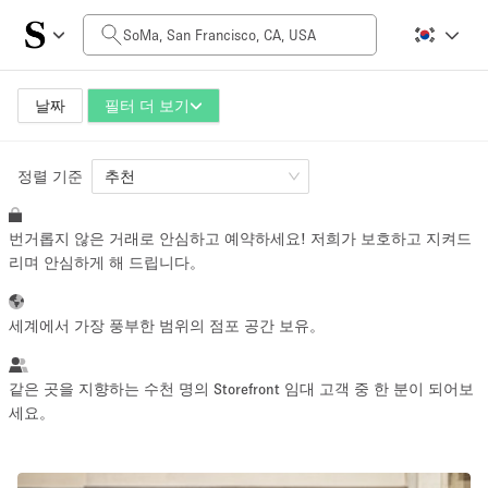
일일 비용
$0
$5,000+
날짜
필터 더 보기
정렬 기준
공간 크기
추천
번거롭지 않은 거래로 안심하고 예약하세요! 저희가 보호하고 지켜드
100 sq ft
5000+ sq ft
리며 안심하게 해 드립니다。
~ 13 명
~ 650 명
세계에서 가장 풍부한 범위의 점포 공간 보유。
프로젝트 유형
같은 곳을 지향하는 수천 명의 Storefront 임대 고객 중 한 분이 되어보
세요。
Retail
Showroom
Event
Art
Food