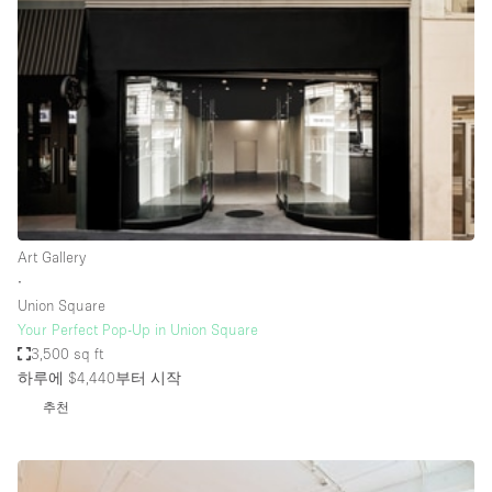
Photo
Conference
Meeting
Office
Shop Share
Shooting
공간 유형
Advertisement Space
Art Gallery
Apartment / Loft
∙
Union Square
Art Gallery
Your Perfect Pop-Up in Union Square
Atelier / Workshop Studio
3,500 sq ft
하루에 $4,440
부터 시작
Boat
추천
Booth / Kiosk / Stand
Boutique / Shop