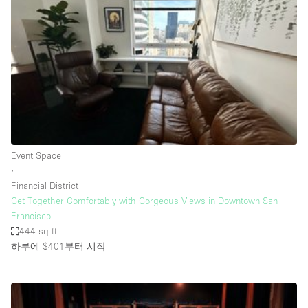
Restaurant / Bar / Cafe
Rooftop
Salon
Shop Share
Stall / Market Stall
Truck
Unique Space
Event Space
∙
Warehouse
Financial District
Get Together Comfortably with Gorgeous Views in Downtown San
Francisco
공간 기능
444 sq ft
하루에 $401
부터 시작
Air Conditioning
Animals Friendly
Bar