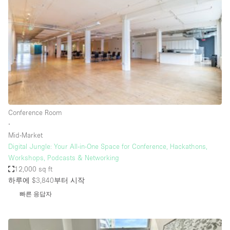
Conference Room
Container
Creative Space
Event Space
Fair / Festival
Hall
Lobby Space
Conference Room
∙
Mall Shop
Mid-Market
Mansion / House
Digital Jungle: Your All-in-One Space for Conference, Hackathons,
Workshops, Podcasts & Networking
Meeting Space
12,000 sq ft
하루에 $3,840
부터 시작
Office Space
빠른 응답자
Other
Photo / Filming Studio