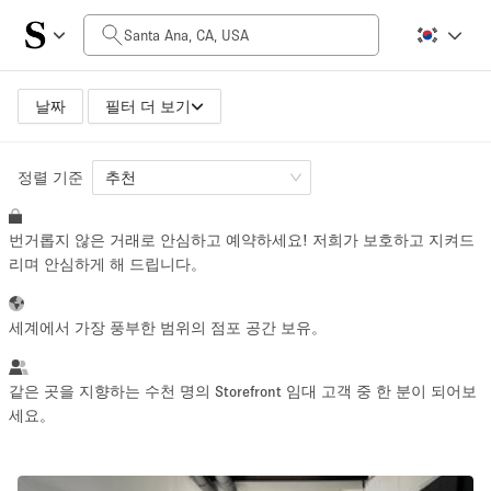
일일 비용
$0
$5,000+
날짜
필터 더 보기
정렬 기준
공간 크기
추천
번거롭지 않은 거래로 안심하고 예약하세요! 저희가 보호하고 지켜드
100 sq ft
5000+ sq ft
리며 안심하게 해 드립니다。
~ 13 명
~ 650 명
세계에서 가장 풍부한 범위의 점포 공간 보유。
프로젝트 유형
같은 곳을 지향하는 수천 명의 Storefront 임대 고객 중 한 분이 되어보
세요。
Retail
Showroom
Event
Art
Food