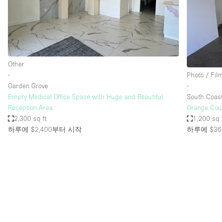
Restaurant / Bar / Cafe
Salon
Stall / Market Stall
Unique Space
Other
∙
Photo / Fil
Garden Grove
∙
공간 기능
Air Conditioning
Empty Medical Office Space with Huge and Beautiful
South Coas
Reception Area.
Orange Cou
Bar
2,300 sq ft
1,200 sq 
Car Display
하루에 $2,400
부터 시작
하루에 $36
Counters
Electricity
Fitting Rooms
Garden
Ground Floor