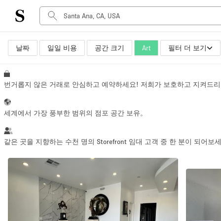
날짜
일일 비용
공간 크기
Art
필터 더 보기
공간 유형
Advertisement Space
Art Gallery
번거롭지 않은 거래로 안심하고 예약하세요! 저희가 보호하고 지켜드리
Boat
Boutique / Shop
세계에서 가장 풍부한 범위의 점포 공간 보유。
Container
Event Space
같은 곳을 지향하는 수천 명의 Storefront 임대 고객 중 한 분이 되어보
Hall
Mall Shop
Meeting Space
Other