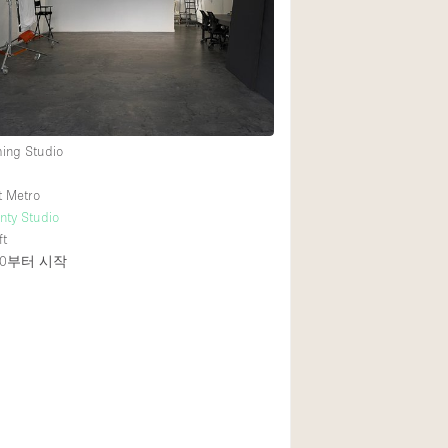
Rooftop
Shop Share
Truck
Warehouse
ming Studio
Animals Friendly
t Metro
nty Studio
Bathroom
ft
Concierge
0
부터 시작
Daylight
Elevator
Furniture
Garment Rack
Handicap Accessib