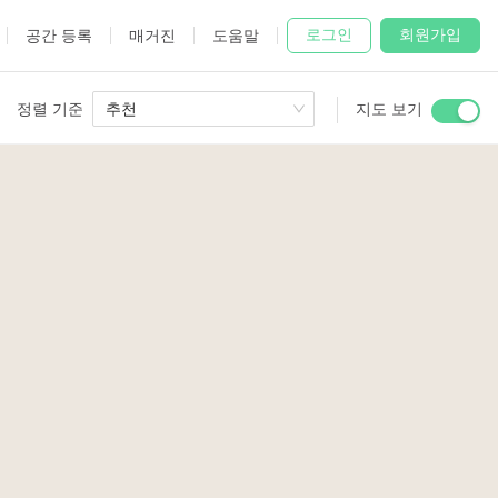
로그인
회원가입
공간 등록
매거진
도움말
정렬 기준
추천
지도 보기
 Studio
and
udio