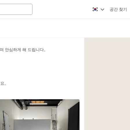
공간 찾기
Apartment / Loft
Atelier / Workshop
며 안심하게 해 드립니다。
Booth / Kiosk / St
Conference Room
Creative Space
Fair / Festival
세요。
Lobby Space
Mansion / House
Office Space
Photo / Filming St