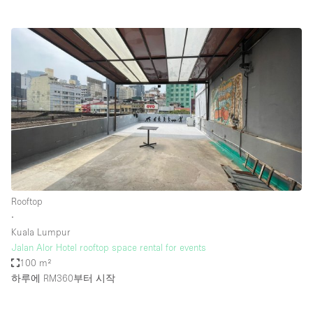
Rooftop
∙
Kuala Lumpur
Jalan Alor Hotel rooftop space rental for events
100 m²
하루에 RM360
부터 시작