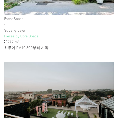
Rooftop / Terrace
Security System
Event Space
∙
Smoking Area
Subang Jaya
Sound & Video Equipment
Pieces by Core Space
277 m²
Soundproof
하루에 RM10,800
부터 시작
Stock Room
Street Level
Stunning View
Terrace
Toilets
Water Access
Whitebox / Minimal
Window Display