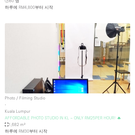
80 명
하루에 RM4,800
부터 시작
Photo / Filming Studio
∙
Kuala Lumpur
AFFORDABLE PHOTO STUDIO IN KL – ONLY RM25PER HOUR! 🔥
1,682 m²
하루에 RM30
부터 시작