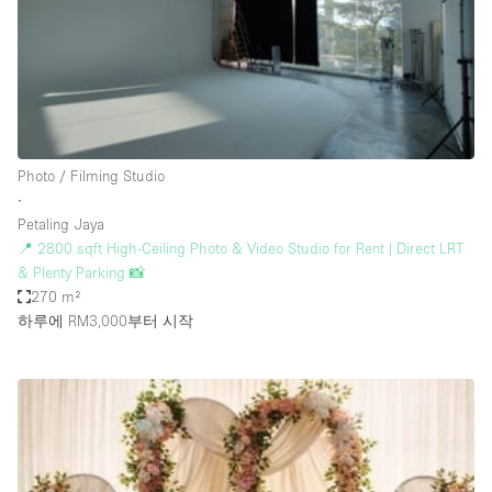
Restaurant / Bar / Cafe
Rooftop
Salon
Shop Share
Stall / Market Stall
Photo / Filming Studio
Truck
∙
Petaling Jaya
Unique Space
📍 2800 sqft High-Ceiling Photo & Video Studio for Rent | Direct LRT
& Plenty Parking 📸
Warehouse
270 m²
하루에 RM3,000
부터 시작
공간 기능
Air Conditioning
Animals Friendly
Bar