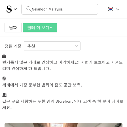
일일 비용
RM0
RM5,000+
날짜
필터 더 보기
정렬 기준
공간 크기
추천
번거롭지 않은 거래로 안심하고 예약하세요! 저희가 보호하고 지켜드
10 m²
500+ m²
리며 안심하게 해 드립니다。
~ 13 명
~ 650 명
세계에서 가장 풍부한 범위의 점포 공간 보유。
프로젝트 유형
같은 곳을 지향하는 수천 명의 Storefront 임대 고객 중 한 분이 되어보
세요。
Retail
Showroom
Event
Art
Food