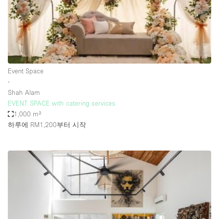
Bathroom
Car Display
Concierge
Counters
Event Space
Daylight
∙
Shah Alam
Electricity
EVENT SPACE with catering services
Elevator
1,000 m²
하루에 RM1,200
부터 시작
Fitting Rooms
Furniture
Garden
Garment Rack
Ground Floor
Handicap Accessible