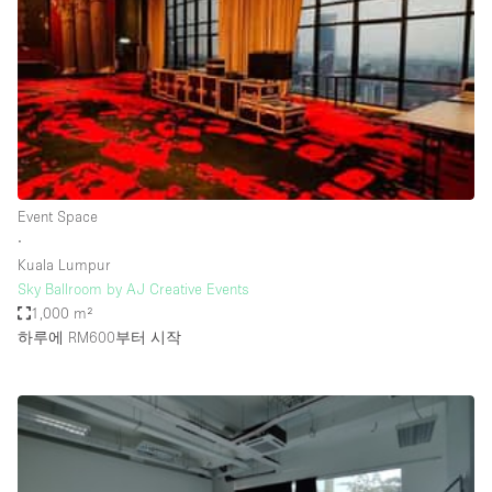
Conference Room
Container
Creative Space
Event Space
Fair / Festival
Hall
Event Space
Lobby Space
∙
Kuala Lumpur
Mall Shop
Sky Ballroom by AJ Creative Events
Mansion / House
1,000 m²
하루에 RM600
부터 시작
Meeting Space
Office Space
Other
Photo / Filming Studio