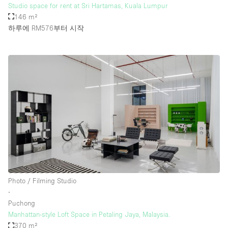
Studio space for rent at Sri Hartamas, Kuala Lumpur
146 m²
하루에 RM576
부터 시작
Photo / Filming Studio
∙
Puchong
Manhattan-style Loft Space in Petaling Jaya, Malaysia.
370 m²