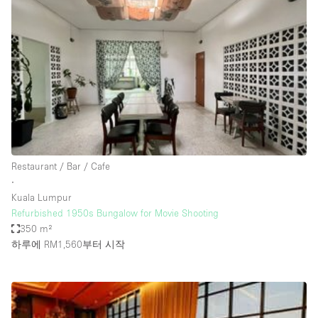
Photo
Conference
Meeting
Office
Shop Share
Shooting
공간 유형
Advertisement Space
Restaurant / Bar / Cafe
Apartment / Loft
∙
Kuala Lumpur
Art Gallery
Refurbished 1950s Bungalow for Movie Shooting
Atelier / Workshop Studio
350 m²
하루에 RM1,560
부터 시작
Boat
Booth / Kiosk / Stand
Boutique / Shop