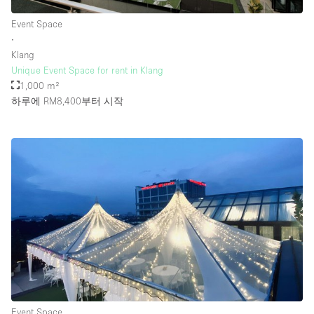
Event Space
∙
층 / 접근성:
Klang
Unique Event Space for rent in Klang
지하층
1,000 m²
하루에 RM8,400
부터 시작
1층 앞마당
위치한 거리
쇼핑몰
테라스
윗층
기타
Event Space