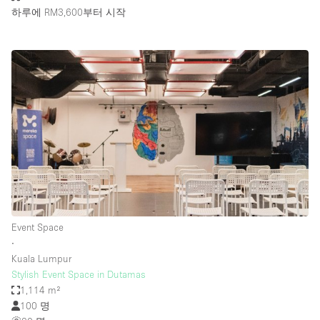
하루에 RM3,600
부터 시작
Event Space
∙
Kuala Lumpur
Stylish Event Space in Dutamas
1,114 m²
100 명