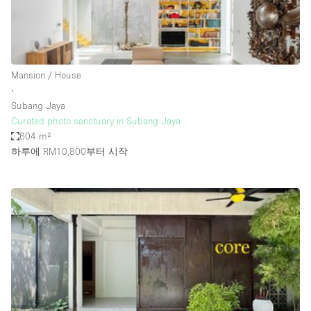
Haussmann Style
Heating
Industrial
Mansion / House
Internet
∙
Subang Jaya
Kitchen
Curated photo sanctuary in Subang Jaya
604 m²
Large Door Entrance
하루에 RM10,800
부터 시작
Lighting
Liquor Licence
Living Space
Multiple Rooms
Office Equipment
Private Parking
Raw