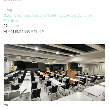
∙
Klang
Stylish Glasshouse Venue for Weddings, Events & Corporate
Functions
1,000 m²
하루에 RM11,986
부터 시작
Hall