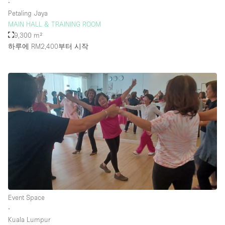
∙
Petaling Jaya
MAIN HALL & TRAINING ROOM
9,300 m²
하루에 RM2,400
부터 시작
Event Space
∙
Kuala Lumpur