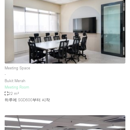
Photo
Conference
Meeting
Office
Shop Share
Shooting
공간 유형
Advertisement Space
Meeting Space
Apartment / Loft
∙
Bukit Merah
Art Gallery
Meeting Room
Atelier / Workshop Studio
22 m²
하루에 SGD600
부터 시작
Boat
Booth / Kiosk / Stand
Boutique / Shop