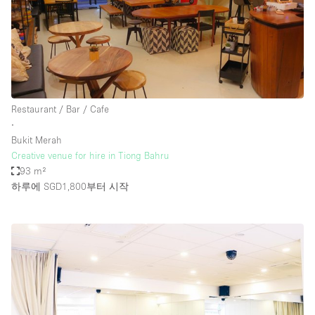
Restaurant / Bar / Cafe
∙
Bukit Merah
Creative venue for hire in Tiong Bahru
93 m²
하루에 SGD1,800
부터 시작