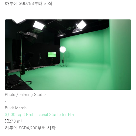
하루에 SGD798
부터 시작
Photo / Filming Studio
∙
Bukit Merah
3,000 sq ft Professional Studio for Hire
278 m²
하루에 SGD4,200
부터 시작