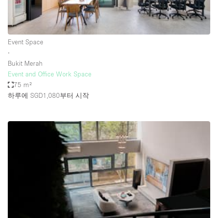
Haussmann Style
Heating
Event Space
Industrial
∙
Internet
Bukit Merah
Event and Office Work Space
Kitchen
75 m²
하루에 SGD1,080
부터 시작
Large Door Entrance
Lighting
Liquor Licence
Living Space
Multiple Rooms
Office Equipment
Private Parking
Raw