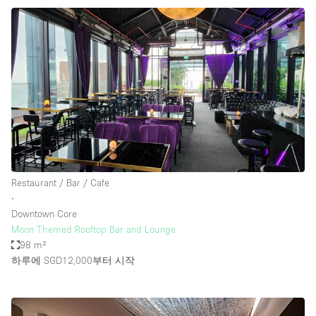
Restaurant / Bar / Cafe
∙
Downtown Core
Moon Themed Rooftop Bar and Lounge
98 m²
하루에 SGD12,000
부터 시작