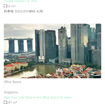
Private Cinema For Hire
52 m²
하루에 SGD3,600
부터 시작
Office Space
∙
Singapore
High floor fully fitted prime office space for lease
247 m²