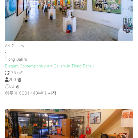
Art Gallery
∙
Tiong Bahru
Elegant Contemporary Art Gallery in Tiong Bahru
175 m²
200 명
80 명
하루에 SGD1,440
부터 시작