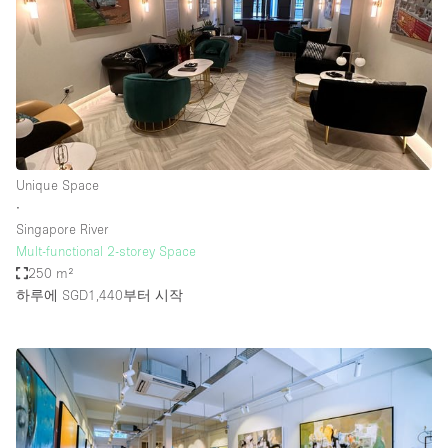
Unique Space
∙
Singapore River
Mult-functional 2-storey Space
250 m²
하루에 SGD1,440
부터 시작