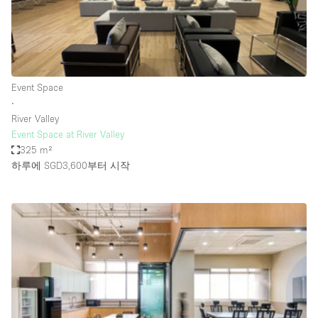
Bathroom
Car Display
Concierge
Event Space
Counters
∙
Daylight
River Valley
Event Space at River Valley
Electricity
325 m²
Elevator
하루에 SGD3,600
부터 시작
Fitting Rooms
Furniture
Garden
Garment Rack
Ground Floor
Handicap Accessible