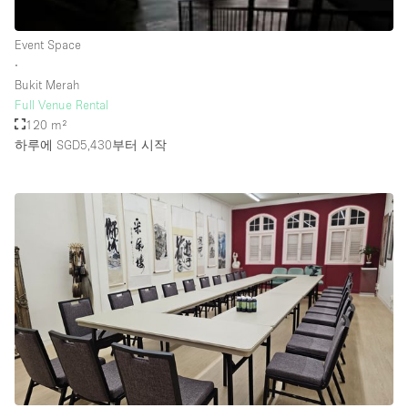
Rooftop / Terrace
Event Space
Security System
∙
Bukit Merah
Smoking Area
Full Venue Rental
Sound & Video Equipment
120 m²
하루에 SGD5,430
부터 시작
Soundproof
Stock Room
Street Level
Stunning View
Terrace
Toilets
Water Access
Whitebox / Minimal
Window Display