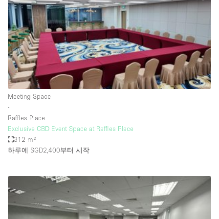
Conference Room
Container
Creative Space
Event Space
Fair / Festival
Hall
Meeting Space
Lobby Space
∙
Raffles Place
Mall Shop
Exclusive CBD Event Space at Raffles Place
Mansion / House
312 m²
하루에 SGD2,400
부터 시작
Meeting Space
Office Space
Other
Photo / Filming Studio