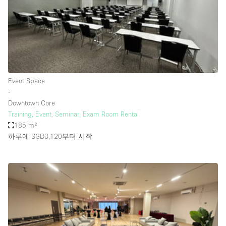
Restaurant / Bar / Cafe
Rooftop
Salon
Shop Share
Stall / Market Stall
Event Space
Truck
∙
Downtown Core
Unique Space
Training, Event, Seminar, Exam Room Rental
185 m²
Warehouse
하루에 SGD3,120
부터 시작
공간 기능
Air Conditioning
Animals Friendly
Bar