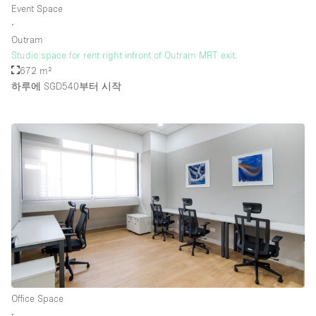
Event Space
∙
Outram
층 / 접근성:
Studio space for rent right infront of Outram MRT exit.
672 m²
지하층
하루에 SGD540
부터 시작
1층 앞마당
위치한 거리
쇼핑몰
테라스
윗층
기타
Office Space
∙