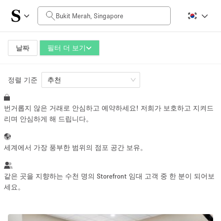
일일 비용
SGD0
SGD5,000+
날짜
필터 더 보기
정렬 기준
공간 크기
추천
번거롭지 않은 거래로 안심하고 예약하세요! 저희가 보호하고 지켜드
10 m²
500+ m²
리며 안심하게 해 드립니다。
~ 13 명
~ 650 명
세계에서 가장 풍부한 범위의 점포 공간 보유。
프로젝트 유형
같은 곳을 지향하는 수천 명의 Storefront 임대 고객 중 한 분이 되어보
세요。
Retail
Showroom
Event
Art
Food