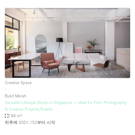
Creative Space
∙
Bukit Merah
Versatile Lifestyle Studio in Singapore — Ideal for Film, Photography
& Creative Projects/Events
199 m²
하루에 SGD1,152
부터 시작