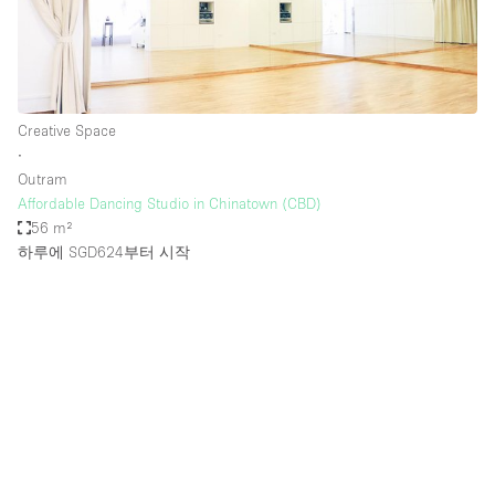
Creative Space
∙
Outram
Affordable Dancing Studio in Chinatown (CBD)
56 m²
하루에 SGD624
부터 시작