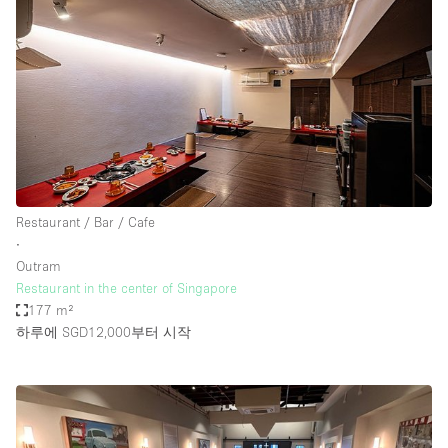
Restaurant / Bar / Cafe
∙
Outram
Restaurant in the center of Singapore
177 m²
하루에 SGD12,000
부터 시작