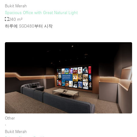
Bukit Merah
Spacious Office with Great Natural Light
240 m²
하루에 SGD480
부터 시작
Other
∙
Bukit Merah