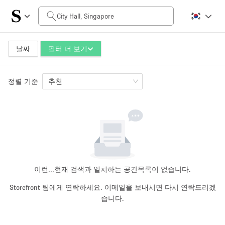
일일 비용
SGD0
SGD5,000+
날짜
필터 더 보기
정렬 기준
공간 크기
추천
10 m²
500+ m²
~ 13 명
~ 650 명
프로젝트 유형
이런...
현재 검색과 일치하는 공간목록이 없습니다.
Storefront 팀에게 연락하세요. 이메일을 보내시면 다시 연락드리겠
습니다.
Retail
Showroom
Event
Art
Food