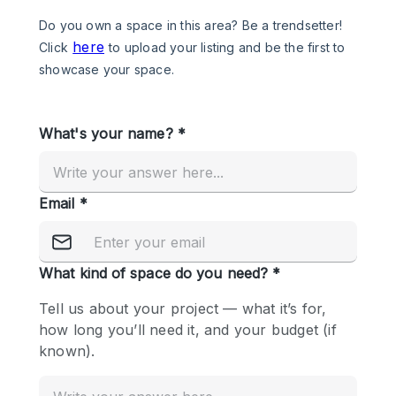
Photo
Conference
Meeting
Office
Shop Share
Shooting
공간 유형
Advertisement Space
Apartment / Loft
Art Gallery
Atelier / Workshop Studio
Boat
Booth / Kiosk / Stand
Boutique / Shop