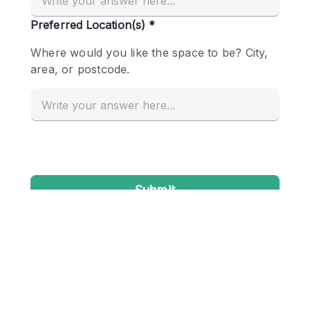
Conference Room
Container
Creative Space
Event Space
Fair / Festival
Hall
Lobby Space
Mall Shop
Mansion / House
Meeting Space
Office Space
Other
Photo / Filming Studio