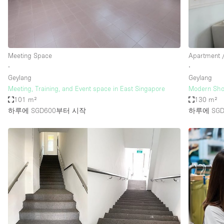
Haussmann Style
Industrial
Kitchen
Meeting Space
Apartment /
Lighting
∙
∙
Geylang
Geylang
Living Space
Meeting, Training, and Event space in East Singapore
Modern Sho
Office Equipment
101 m²
130 m²
하루에 SGD600
부터 시작
하루에 SGD
Raw
Security System
Sound & Video Equipment
Stock Room
Stunning View
Toilets
Whitebox / Minimal