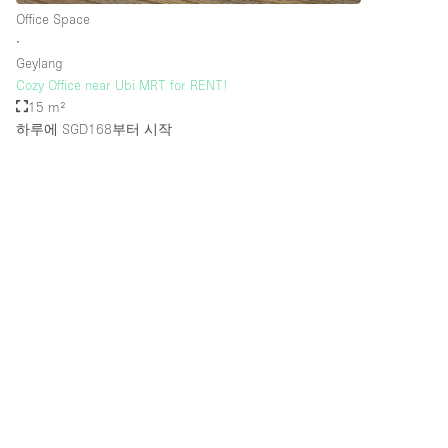
Office Space
∙
Geylang
Cozy Office near Ubi MRT for RENT!
15 m²
하루에 SGD168
부터 시작