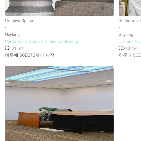
층 / 접근성:
Creative Space
Boutique /
지하층
∙
∙
위치한 거리
Geylang
Geylang
Commercial Space For Rent in Geylang
Fashion Pop
테라스
184 m²
613 m²
기타
하루에 SGD272
부터 시작
하루에 SGD