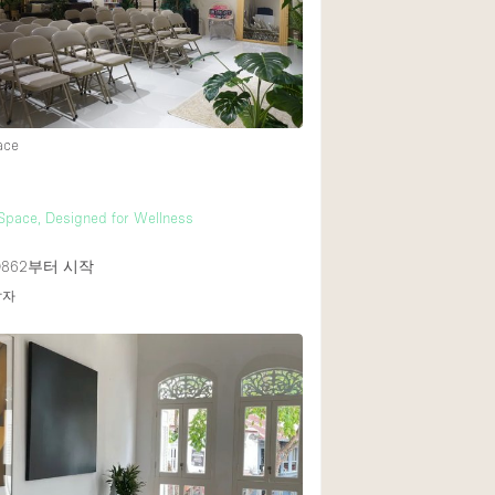
Rooftop
Shop Share
Truck
Warehouse
ace
Animals Friendly
Space, Designed for Wellness
Bathroom
862
부터 시작
Concierge
답자
Daylight
Elevator
Furniture
Garment Rack
Handicap Accessib