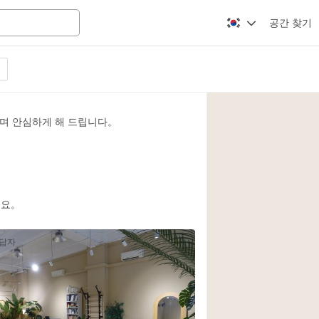
공간 찾기
Apartment / Loft
Atelier / Workshop
며 안심하게 해 드립니다。
Booth / Kiosk / St
Conference Room
Creative Space
Fair / Festival
세요。
Lobby Space
응답자
Mansion / House
Office Space
Photo / Filming St