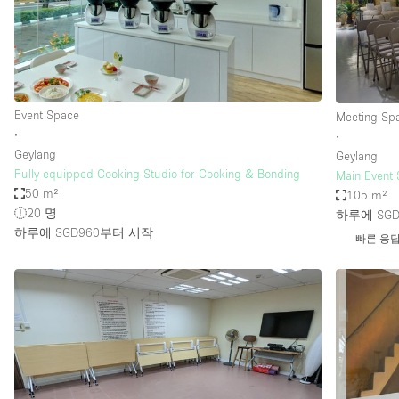
Restaurant / Bar / Cafe
Salon
Stall / Market Stall
Unique Space
Event Space
Meeting Sp
∙
∙
Geylang
Geylang
공간 기능
Air Conditioning
Fully equipped Cooking Studio for Cooking & Bonding
Main Event 
50 m²
105 m²
Bar
20 명
하루에 SGD
Car Display
하루에 SGD960
부터 시작
빠른 응
Counters
Electricity
Fitting Rooms
Garden
Ground Floor