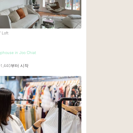
Heating
Internet
Large Door Entran
 Loft
Liquor Licence
Multiple Rooms
phouse in Joo Chiat
Private Parking
1,440
부터 시작
Rooftop / Terrace
Smoking Area
Soundproof
Street Level
Terrace
Water Access
Window Display