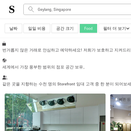
날짜
일일 비용
공간 크기
Food
필터 더 보기
공간 유형
Advertisement Space
Art Gallery
번거롭지 않은 거래로 안심하고 예약하세요! 저희가 보호하고 지켜드리
Boat
Boutique / Shop
세계에서 가장 풍부한 범위의 점포 공간 보유。
Container
Event Space
같은 곳을 지향하는 수천 명의 Storefront 임대 고객 중 한 분이 되어보
Hall
빠른 
Mall Shop
Meeting Space
Other