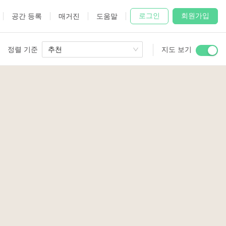
로그인
회원가입
공간 등록
매거진
도움말
정렬 기준
추천
지도 보기
 Studio
and
udio
2