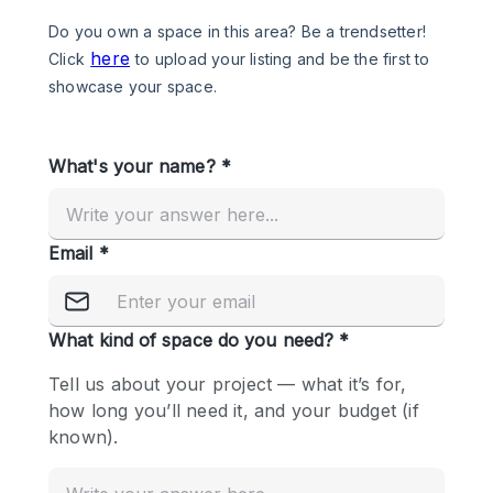
Photo
Conference
Meeting
Office
Shop Share
Shooting
공간 유형
Advertisement Space
Apartment / Loft
Art Gallery
Atelier / Workshop Studio
Boat
Booth / Kiosk / Stand
Boutique / Shop