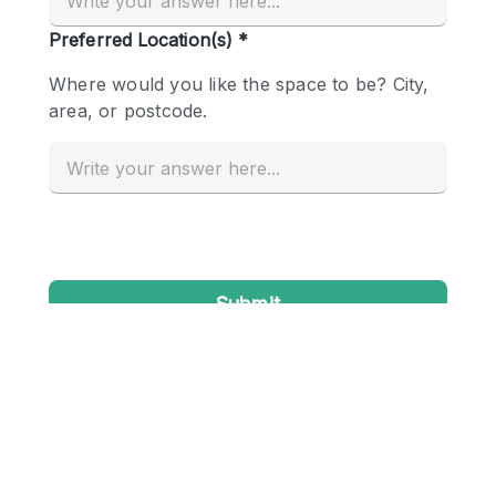
Conference Room
Container
Creative Space
Event Space
Fair / Festival
Hall
Lobby Space
Mall Shop
Mansion / House
Meeting Space
Office Space
Other
Photo / Filming Studio