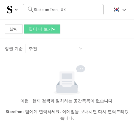
일일 비용
£0
£5,000+
날짜
필터 더 보기
정렬 기준
공간 크기
추천
100 sq ft
5000+ sq ft
~ 13 명
~ 650 명
프로젝트 유형
이런...
현재 검색과 일치하는 공간목록이 없습니다.
Storefront 팀에게 연락하세요. 이메일을 보내시면 다시 연락드리겠
습니다.
Retail
Showroom
Event
Art
Food