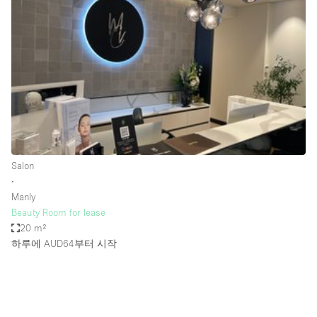
Photo
Conference
Meeting
Office
Shop Share
Shooting
공간 유형
Advertisement Space
Salon
Apartment / Loft
∙
Manly
Art Gallery
Beauty Room for lease
Atelier / Workshop Studio
20 m²
하루에 AUD64
부터 시작
Boat
Booth / Kiosk / Stand
Boutique / Shop