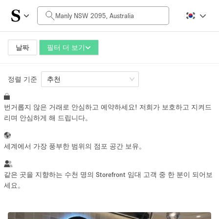
일일 비용
AUD0
AUD5,000+
날짜
필터 더 보기
정렬 기준
공간 크기
추천
번거롭지 않은 거래로 안심하고 예약하세요! 저희가 보호하고 지켜드
10 m²
500+ m²
리며 안심하게 해 드립니다。
~ 13 명
~ 650 명
세계에서 가장 풍부한 범위의 점포 공간 보유。
프로젝트 유형
같은 곳을 지향하는 수천 명의 Storefront 임대 고객 중 한 분이 되어보
세요。
Retail
Showroom
Event
Art
Food