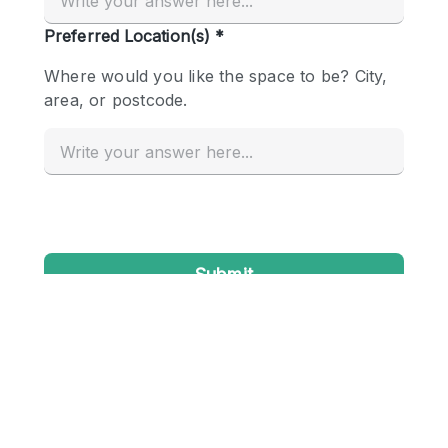
Conference Room
Container
Creative Space
Event Space
Fair / Festival
Hall
Lobby Space
Mall Shop
Mansion / House
Meeting Space
Office Space
Other
Photo / Filming Studio