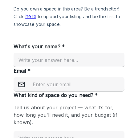
Photo
Conference
Meeting
Office
Shop Share
Shooting
공간 유형
Advertisement Space
Apartment / Loft
Art Gallery
Atelier / Workshop Studio
Boat
Booth / Kiosk / Stand
Boutique / Shop