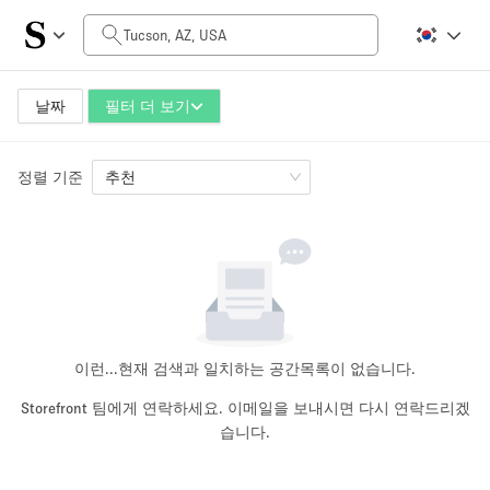
일일 비용
$0
$5,000+
날짜
필터 더 보기
정렬 기준
공간 크기
추천
100 sq ft
5000+ sq ft
~ 13 명
~ 650 명
프로젝트 유형
이런...
현재 검색과 일치하는 공간목록이 없습니다.
Storefront 팀에게 연락하세요. 이메일을 보내시면 다시 연락드리겠
습니다.
Retail
Showroom
Event
Art
Food