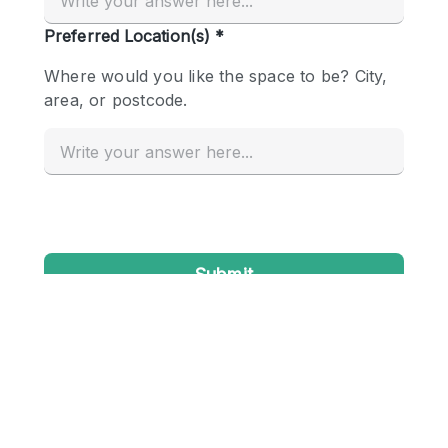
Conference Room
Container
Creative Space
Event Space
Fair / Festival
Hall
Lobby Space
Mall Shop
Mansion / House
Meeting Space
Office Space
Other
Photo / Filming Studio