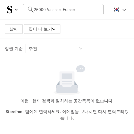
일일 비용
0€
5.000€+
날짜
필터 더 보기
정렬 기준
공간 크기
추천
10 m²
500+ m²
~ 13 명
~ 650 명
프로젝트 유형
이런...
현재 검색과 일치하는 공간목록이 없습니다.
Storefront 팀에게 연락하세요. 이메일을 보내시면 다시 연락드리겠
습니다.
Retail
Showroom
Event
Art
Food