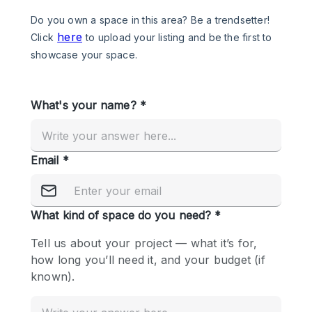
Photo
Conference
Meeting
Office
Shop Share
Shooting
공간 유형
Advertisement Space
Apartment / Loft
Art Gallery
Atelier / Workshop Studio
Boat
Booth / Kiosk / Stand
Boutique / Shop