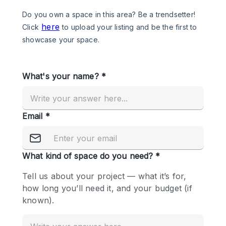
Photo
Conference
Meeting
Office
Shop Share
Shooting
공간 유형
Advertisement Space
Apartment / Loft
Art Gallery
Atelier / Workshop Studio
Boat
Booth / Kiosk / Stand
Boutique / Shop