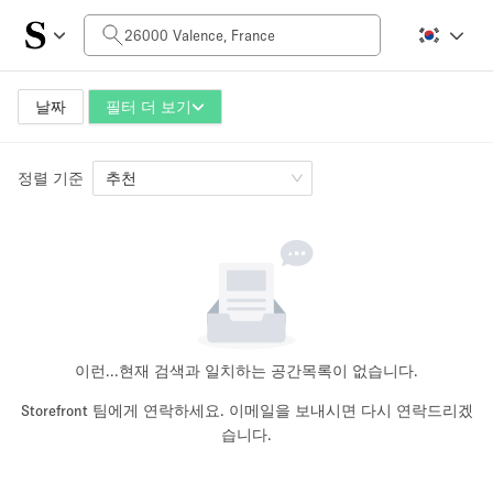
일일 비용
0€
5.000€+
날짜
필터 더 보기
정렬 기준
공간 크기
추천
10 m²
500+ m²
~ 13 명
~ 650 명
프로젝트 유형
이런...
현재 검색과 일치하는 공간목록이 없습니다.
Storefront 팀에게 연락하세요. 이메일을 보내시면 다시 연락드리겠
습니다.
Retail
Showroom
Event
Art
Food