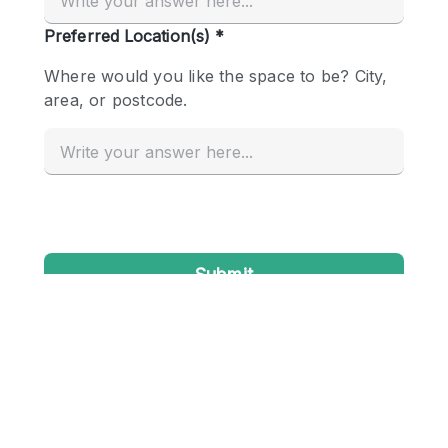
Conference Room
Container
Creative Space
Event Space
Fair / Festival
Hall
Lobby Space
Mall Shop
Mansion / House
Meeting Space
Office Space
Other
Photo / Filming Studio