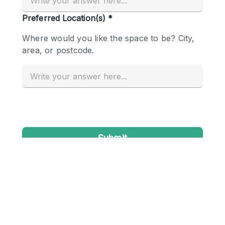
Conference Room
Container
Creative Space
Event Space
Fair / Festival
Hall
Lobby Space
Mall Shop
Mansion / House
Meeting Space
Office Space
Other
Photo / Filming Studio