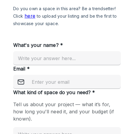
Photo
Conference
Meeting
Office
Shop Share
Shooting
공간 유형
Advertisement Space
Apartment / Loft
Art Gallery
Atelier / Workshop Studio
Boat
Booth / Kiosk / Stand
Boutique / Shop