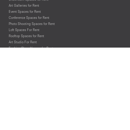
Art Galleries for Rent
Event Spaces for Rent
Conference Spaces for Rent
Photo Shooting Spaces for Rent
Loft Spaces For Rent
Rooftop Spaces for Rent
Art Studio For Rent
Fashion Show Venues for Rent
Spaces for Rent for Special Events
Retail Spaces for Rent near
Historical Landmarks
© PopUp Immo, Inc. All rights reserved.