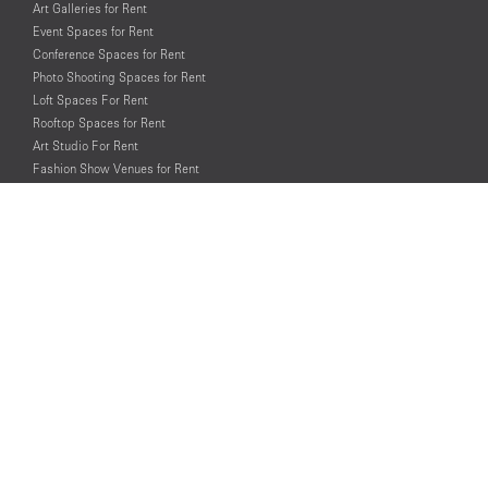
Art Galleries for Rent
Event Spaces for Rent
Conference Spaces for Rent
Photo Shooting Spaces for Rent
Loft Spaces For Rent
Rooftop Spaces for Rent
Art Studio For Rent
Fashion Show Venues for Rent
Spaces for Rent for Special Events
Retail Spaces for Rent near
Historical Landmarks
© PopUp Immo, Inc. All rights reserved.