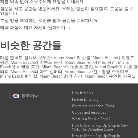
지불 약속 없이 소유주에게 요청을 보내세요.
질문을 하고 공간을 방문하세요. 우리는 당신이 필요할 때 도움을 줄 수
있습니다.
호텔 방을 예약하는 것만큼 쉽게 공간을 예약하세요.
예약 과정에 대해 자세히 알아보기 →
비슷한 공간들
다음 항목도 검색해 보세요:
Miami Beach의 쇼룸
,
Miami Beach의 이벤트
공간
,
Miami Beach의 이벤트 공간
,
Miami Beach의 이벤트 공간
,
Miami
Beach의 이벤트 공간
,
Miami Beach의 이벤트 공간
,
Miami Beach의 아트 갤
러리
,
Miami Beach의 아트 갤러리
,
Miami Beach 사진 / 촬영 스튜디오
,
Miami Beach 회의실
,
Miami Beach 회의 공간
,
Miami Beach 유연한 사무실
Choose
How It Works
한국어
a
Partner Directory
Language
Storefront Magazine (Blog)
Guides and resources
What is a Pop-Up Shop?
How to Start a Pop-Up Shop in New
York: The Complete Guide
How to Start a Pop-Up Shop in