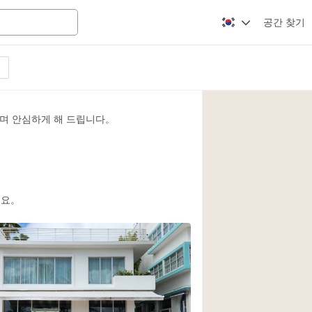
공간 찾기
Apartment / Loft
Atelier / Workshop
며 안심하게 해 드립니다。
Booth / Kiosk / St
Conference Room
Creative Space
Fair / Festival
세요。
Lobby Space
Mansion / House
Office Space
Photo / Filming St