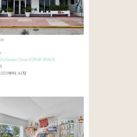
Rooftop
Shop Share
Truck
Warehouse
ce
h
Animals Friendly
CH/Ocean Drive POPUP SPACE
ft
Bathroom
000
부터 시작
Concierge
Daylight
Elevator
Furniture
Garment Rack
Handicap Accessib