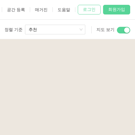
로그인
회원가입
공간 등록
매거진
도움말
정렬 기준
추천
지도 보기
 Studio
and
udio