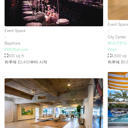
층 / 접근성:
지하층
Event Spac
위치한 거리
Event Space
∙
∙
City Center
테라스
Bayshore
BEAUTIFUL 
기타
PDR/Ballroom
Road
500 sq ft
4,500 sq 
하루에 $2,400
부터 시작
하루에 $6,