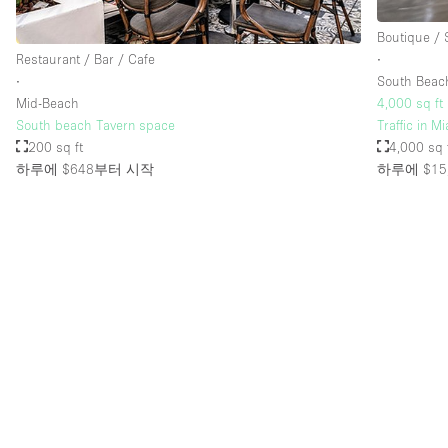
Boutique /
Restaurant / Bar / Cafe
∙
∙
South Beac
Mid-Beach
4,000 sq ft
South beach Tavern space
Traffic in 
200 sq ft
4,000 sq 
하루에 $648
부터 시작
하루에 $15,