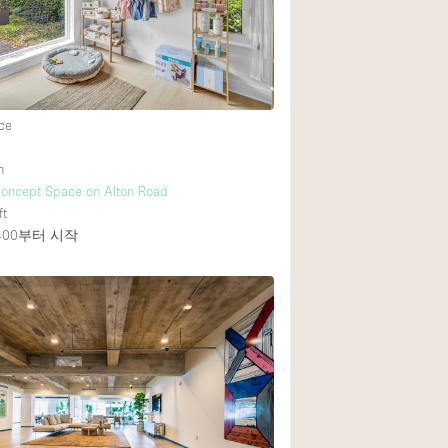
Heating
Internet
Large Door Entran
Liquor Licence
ce
Multiple Rooms
h
Private Parking
Concept Space on Alton Road
ft
Rooftop / Terrace
400
부터 시작
Smoking Area
Soundproof
Street Level
Terrace
Water Access
Window Display