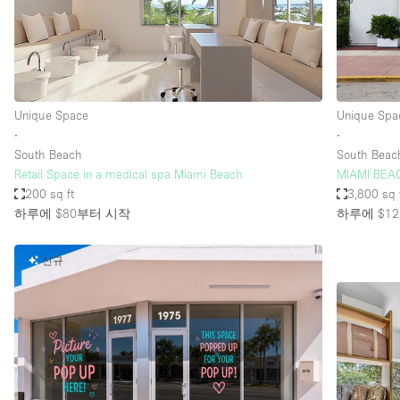
Restaurant / Bar / Cafe
Salon
Stall / Market Stall
Unique Space
Unique Space
Unique Spa
∙
∙
South Beach
South Beac
공간 기능
Air Conditioning
Retail Space in a medical spa Miami Beach
MIAMI BEA
200 sq ft
3,800 sq 
Bar
하루에 $80
부터 시작
하루에 $12,
Car Display
신규
Counters
Electricity
Fitting Rooms
Garden
Ground Floor