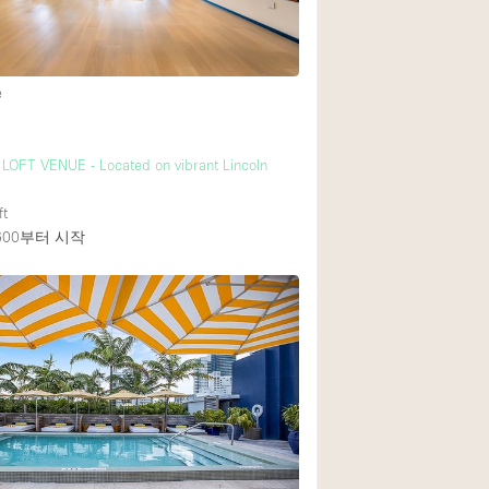
1층 앞마당
e
쇼핑몰
윗층
LOFT VENUE - Located on vibrant Lincoln
ft
600
부터 시작