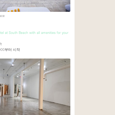
ace
tel at South Beach with all amenities for your
ft
000
부터 시작