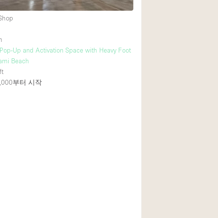
 Shop
h
 Pop-Up and Activation Space with Heavy Foot
Miami Beach
ft
000
부터 시작