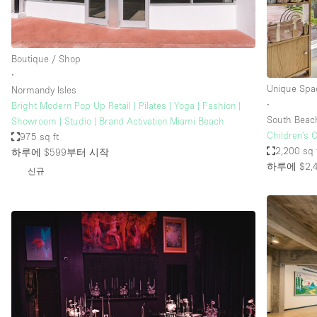
Haussmann Style
Industrial
Boutique / Shop
Kitchen
∙
Lighting
Unique Spa
Normandy Isles
∙
Bright Modern Pop Up Retail | Pilates | Yoga | Fashion |
Living Space
South Beac
Showroom | Studio | Brand Activation Miami Beach
Office Equipment
Children's 
975 sq ft
2,200 sq 
하루에 $599
부터 시작
Raw
하루에 $2,
신규
Security System
Sound & Video Equipment
Stock Room
Stunning View
Toilets
Whitebox / Minimal