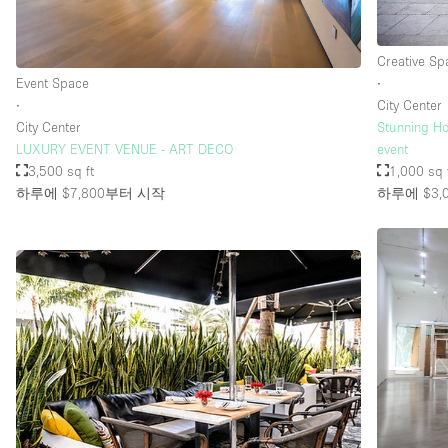
Creative Sp
Event Space
∙
∙
City Center
City Center
Stunning Ho
LUXURY EVENT VENUE - ART DECO
event
3,500 sq ft
1,000 sq 
하루에 $7,800
부터 시작
하루에 $3,