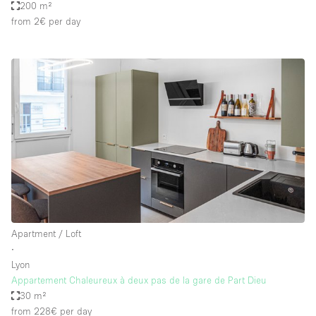
200 m²
from 2€
per day
Apartment / Loft
∙
Lyon
Appartement Chaleureux à deux pas de la gare de Part Dieu
30 m²
from 228€
per day