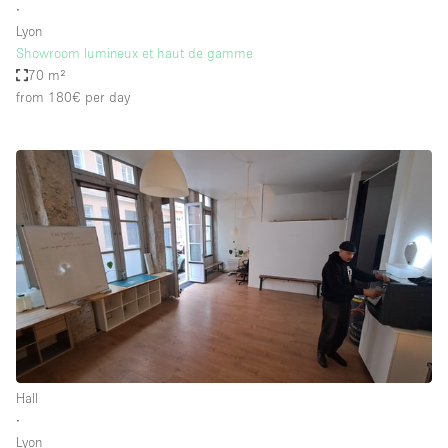
∙
Lyon
Showroom lumineux et haut de gamme
70 m²
from 180€
per day
Hall
∙
Lyon