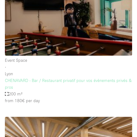
Conference Room
Container
Creative Space
Event Space
Fair / Festival
Hall
Event Space
Lobby Space
∙
Lyon
Mall Shop
CHENAVARD - Bar / Restaurant privatif pour vos évènements privés &
Mansion / House
pros
200 m²
Meeting Space
from 180€
per day
Office Space
Other
Photo / Filming Studio