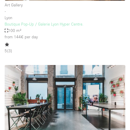
Art Gallery
∙
Lyon
Boutique Pop-Up / Galerie Lyon Hyper Centre.
100 m²
from 144€
per day
5
(
3
)