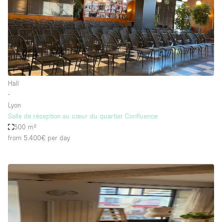
Hall
∙
Lyon
Salle de réception au cœur du quartier Confluence
500 m²
from 5.400€
per day