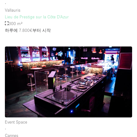
∙
Vallauris
Lieu de Prestige sur la Côte D'Azur
300 m²
하루에 7.800€
부터 시작
Event Space
∙
Cannes