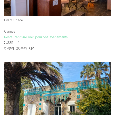
층 / 접근성:
Event Space
∙
지하층
Cannes
Restaurant vue mer pour vos événements
1층 앞마당
335 m²
위치한 거리
하루에 2€
부터 시작
쇼핑몰
테라스
윗층
기타