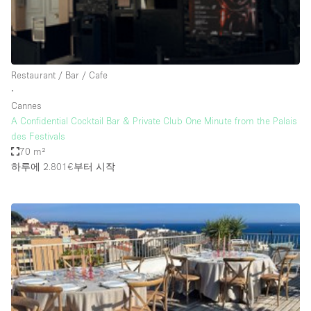
Haussmann Style
Heating
Industrial
Restaurant / Bar / Cafe
Internet
∙
Cannes
Kitchen
A Confidential Cocktail Bar & Private Club One Minute from the Palais
des Festivals
Large Door Entrance
70 m²
Lighting
하루에 2.801€
부터 시작
Liquor Licence
Living Space
Multiple Rooms
Office Equipment
Private Parking
Raw