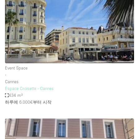
Conference Room
Container
Creative Space
Event Space
Fair / Festival
Hall
Lobby Space
Event Space
∙
Mall Shop
Cannes
Mansion / House
Espace Croisette - Cannes
434 m²
Meeting Space
하루에 6.000€
부터 시작
Office Space
Other
Photo / Filming Studio