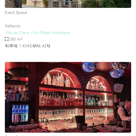
Event Space
∙
Vallauris
Villa au Cœur d’un Palais Historique
180 m²
하루에 1.404€
부터 시작