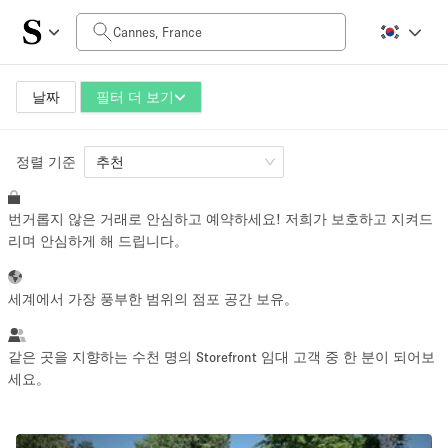
일일 비용
0€
5.000€+
날짜
필터 더 보기
정렬 기준
공간 크기
추천
번거롭지 않은 거래로 안심하고 예약하세요! 저희가 보호하고 지켜드
10 m²
500+ m²
리며 안심하게 해 드립니다。
~ 13 명
~ 650 명
세계에서 가장 풍부한 범위의 점포 공간 보유。
프로젝트 유형
같은 곳을 지향하는 수천 명의 Storefront 임대 고객 중 한 분이 되어보
세요。
Retail
Showroom
Event
Art
Food