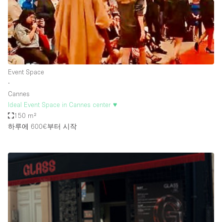
Bathroom
Car Display
Concierge
Counters
Event Space
Daylight
∙
Cannes
Electricity
Ideal Event Space in Cannes center ♥️
Elevator
150 m²
하루에 600€
부터 시작
Fitting Rooms
Furniture
Garden
Garment Rack
Ground Floor
Handicap Accessible