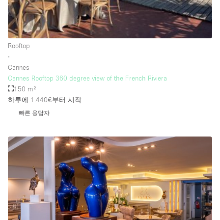
Rooftop / Terrace
Security System
Rooftop
Smoking Area
∙
Sound & Video Equipment
Cannes
Cannes Rooftop 360 degree view of the French Riviera
Soundproof
150 m²
Stock Room
하루에 1.440€
부터 시작
빠른 응답자
Street Level
Stunning View
Terrace
Toilets
Water Access
Whitebox / Minimal
Window Display