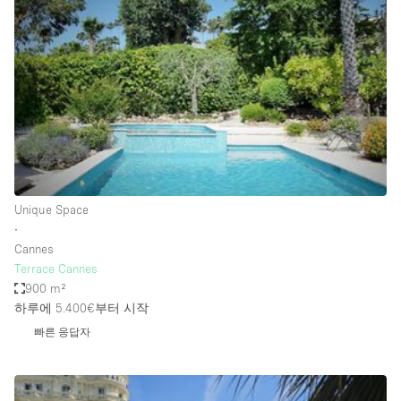
Photo
Conference
Meeting
Office
Shop Share
Shooting
공간 유형
Advertisement Space
Unique Space
Apartment / Loft
∙
Cannes
Art Gallery
Terrace Cannes
Atelier / Workshop Studio
900 m²
하루에 5.400€
부터 시작
Boat
빠른 응답자
Booth / Kiosk / Stand
Boutique / Shop