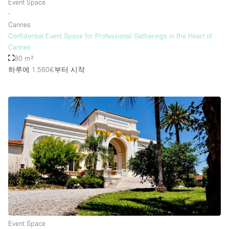
Event Space
∙
Cannes
Confidential Event Space for Professional Gatherings in the Heart of
Cannes
80 m²
하루에 1.560€
부터 시작
Event Space