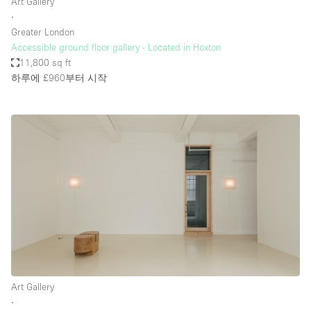
Art Gallery
∙
Greater London
Accessible ground floor gallery - Located in Hoxton
11,800 sq ft
하루에 £960
부터 시작
Art Gallery
∙