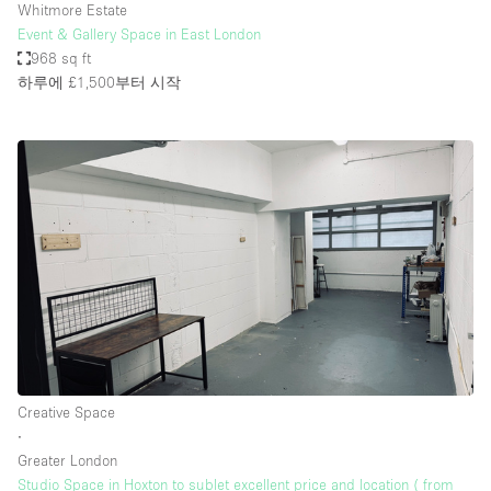
Whitmore Estate
Event & Gallery Space in East London
968 sq ft
하루에 £1,500
부터 시작
Creative Space
∙
Greater London
Studio Space in Hoxton to sublet excellent price and location ( from