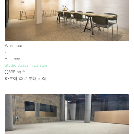
Haussmann Style
Heating
Industrial
Internet
Warehouse
Kitchen
∙
Hackney
Large Door Entrance
Studio Space In Dalston
Lighting
335 sq ft
하루에 £221
부터 시작
Liquor Licence
Living Space
Multiple Rooms
Office Equipment
Private Parking
Raw