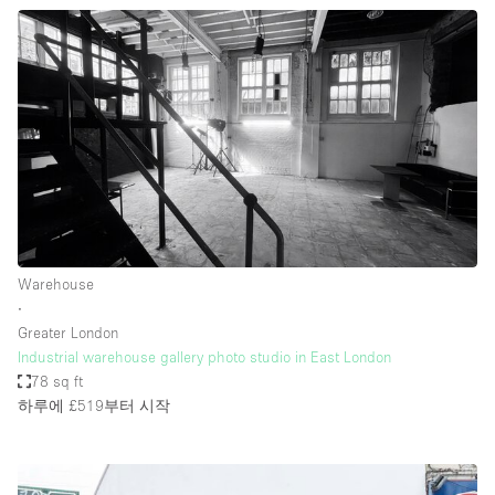
Warehouse
∙
Greater London
Industrial warehouse gallery photo studio in East London
78 sq ft
하루에 £519
부터 시작