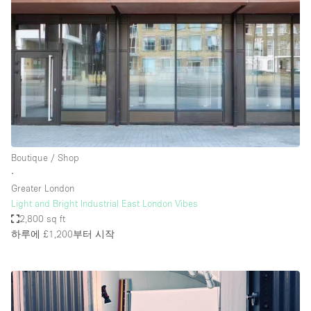
Boutique / Shop
∙
Greater London
Light and Bright Industrial East London Vibes
2,800 sq ft
하루에 £1,200
부터 시작