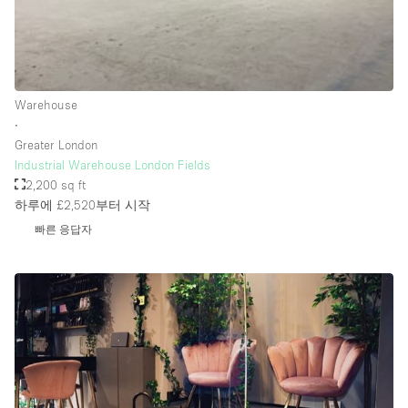
Rooftop / Terrace
Security System
Smoking Area
Warehouse
Sound & Video Equipment
∙
Greater London
Soundproof
Industrial Warehouse London Fields
Stock Room
2,200 sq ft
하루에 £2,520
부터 시작
Street Level
빠른 응답자
Stunning View
Terrace
Toilets
Water Access
Whitebox / Minimal
Window Display