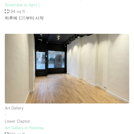
November to April )
194 sq ft
하루에 £25
부터 시작
Art Gallery
∙
Lower Clapton
Art Gallery in Hackney