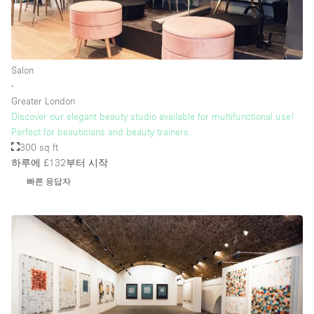
층 / 접근성:
Salon
지하층
∙
Greater London
1층 앞마당
Discover our elegant beauty studio available for multifunctional use!
위치한 거리
Perfect for beauticians and beauty trainers.
300 sq ft
쇼핑몰
하루에 £132
부터 시작
테라스
빠른 응답자
윗층
기타