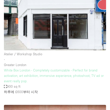
Atelier / Workshop Studio
∙
Greater London
White Box London - Completely customizable - Perfect for brand
activation, art exhibition, immersive experience, photoshoot, TV ad or
event really pop.
900 sq ft
하루에 £600
부터 시작