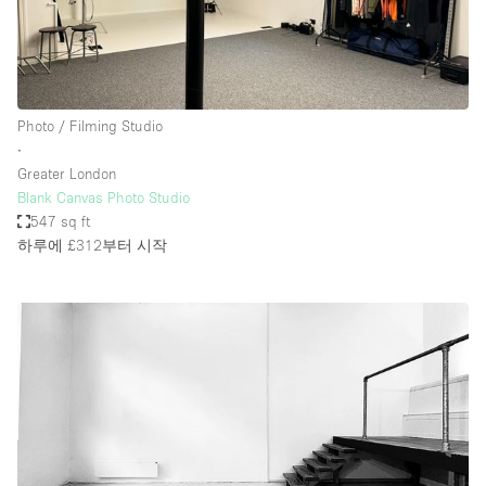
Photo / Filming Studio
∙
Greater London
Blank Canvas Photo Studio
547 sq ft
하루에 £312
부터 시작