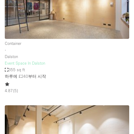
Bathroom
Car Display
Concierge
Counters
Container
Daylight
∙
Dalston
Electricity
Event Space In Dalston
Elevator
355 sq ft
하루에 £240
부터 시작
Fitting Rooms
Furniture
4.87
(
5
)
Garden
Garment Rack
Ground Floor
Handicap Accessible