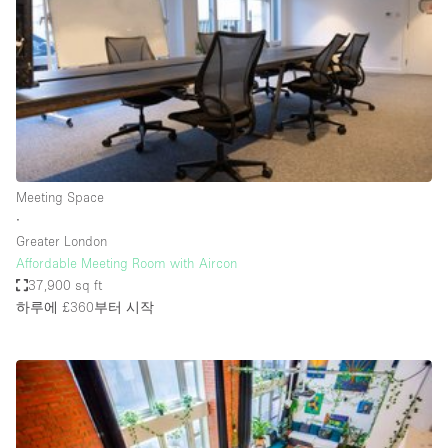
Conference Room
Container
Creative Space
Event Space
Fair / Festival
Hall
Meeting Space
Lobby Space
∙
Greater London
Mall Shop
Affordable Meeting Room with Aircon
Mansion / House
37,900 sq ft
하루에 £360
부터 시작
Meeting Space
Office Space
Other
Photo / Filming Studio