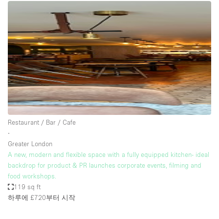
Restaurant / Bar / Cafe
∙
Greater London
A new, modern and flexible space with a fully equipped kitchen- ideal
backdrop for product & PR launches corporate events, filming and
food workshops.
119 sq ft
하루에 £720
부터 시작