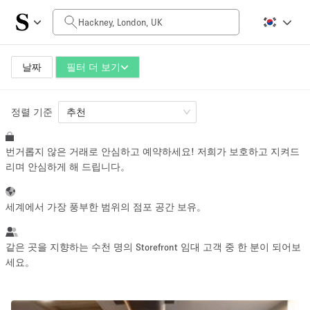
일일 비용
£0
£5,000+
날짜
필터 더 보기
정렬 기준
공간 크기
추천
번거롭지 않은 거래로 안심하고 예약하세요! 저희가 보호하고 지켜드
100 sq ft
5000+ sq ft
리며 안심하게 해 드립니다。
~ 13 명
~ 650 명
세계에서 가장 풍부한 범위의 점포 공간 보유。
프로젝트 유형
같은 곳을 지향하는 수천 명의 Storefront 임대 고객 중 한 분이 되어보
세요。
Retail
Showroom
Event
Art
Food