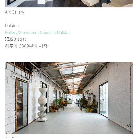
Art Gallery
∙
Dalston
Gallery/Showroom Space In Dalston
820 sq ft
하루에 £309
부터 시작