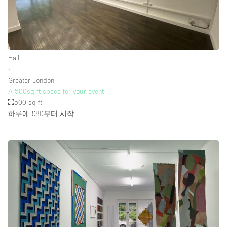
Hall
∙
Greater London
A 500sq ft space for your event
500 sq ft
하루에 £80
부터 시작