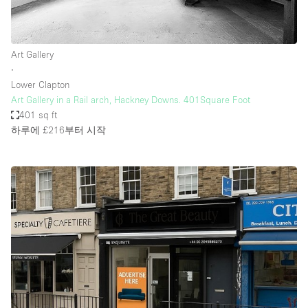
Art Gallery
∙
Lower Clapton
Art Gallery in a Rail arch, Hackney Downs. 401Square Foot
401 sq ft
하루에 £216
부터 시작