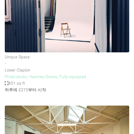
Unique Space
∙
Lower Clapton
Photo-studio, Hackney Downs, Fully equipped.
401 sq ft
하루에 £270
부터 시작