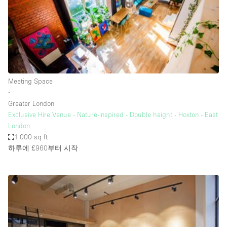
Restaurant / Bar / Cafe
Rooftop
Salon
Shop Share
Stall / Market Stall
Meeting Space
Truck
∙
Greater London
Unique Space
Exclusive Hire Venue - Nature-inspired - Double height - Hoxton - East
London
Warehouse
1,000 sq ft
하루에 £960
부터 시작
공간 기능
Air Conditioning
Animals Friendly
Bar