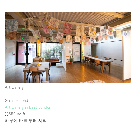
Art Gallery
∙
Greater London
Art Gallery in East London
550 sq ft
하루에 £360
부터 시작