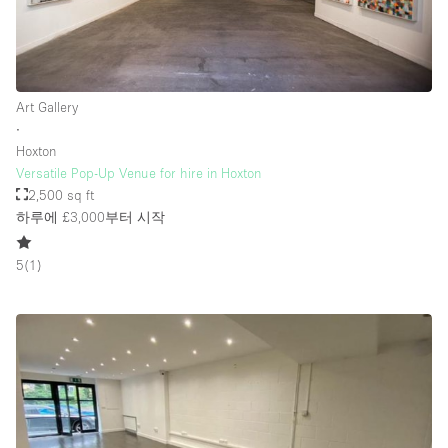
Art Gallery
∙
Hoxton
Versatile Pop-Up Venue for hire in Hoxton
2,500 sq ft
하루에 £3,000
부터 시작
5
(
1
)