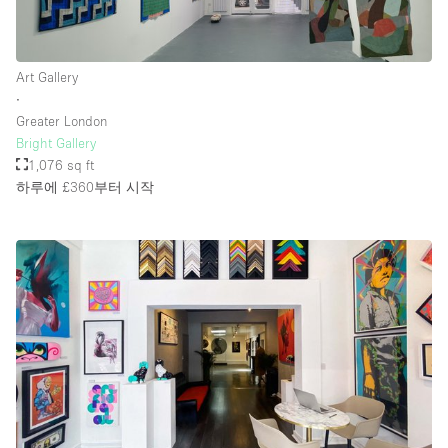
Art Gallery
∙
Greater London
Bright Gallery
1,076 sq ft
하루에 £360
부터 시작