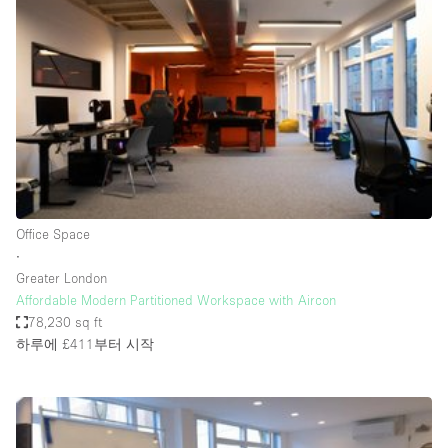
Photo
Conference
Meeting
Office
Shop Share
Shooting
공간 유형
Advertisement Space
Office Space
Apartment / Loft
∙
Greater London
Art Gallery
Affordable Modern Partitioned Workspace with Aircon
Atelier / Workshop Studio
78,230 sq ft
하루에 £411
부터 시작
Boat
Booth / Kiosk / Stand
Boutique / Shop