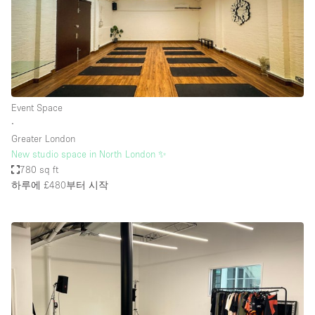
Event Space
∙
Greater London
New studio space in North London ✨
780 sq ft
하루에 £480
부터 시작