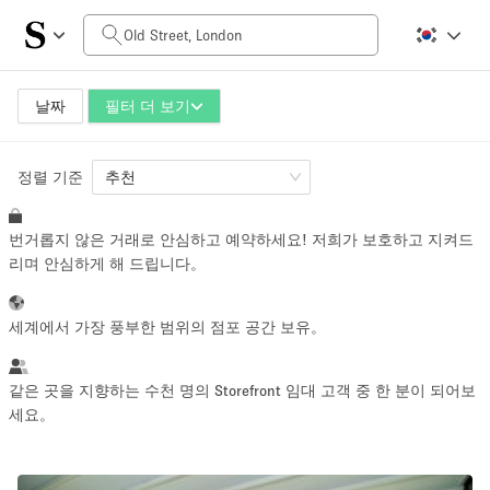
일일 비용
£0
£5,000+
날짜
필터 더 보기
정렬 기준
공간 크기
추천
번거롭지 않은 거래로 안심하고 예약하세요! 저희가 보호하고 지켜드
100 sq ft
5000+ sq ft
리며 안심하게 해 드립니다。
~ 13 명
~ 650 명
세계에서 가장 풍부한 범위의 점포 공간 보유。
프로젝트 유형
같은 곳을 지향하는 수천 명의 Storefront 임대 고객 중 한 분이 되어보
세요。
Retail
Showroom
Event
Art
Food