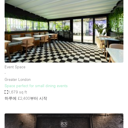
Photo
Conference
Meeting
Office
Shop Share
Shooting
공간 유형
Advertisement Space
Event Space
Apartment / Loft
∙
Greater London
Art Gallery
Space perfect for small dining events
Atelier / Workshop Studio
1,679 sq ft
하루에 £2,400
부터 시작
Boat
Booth / Kiosk / Stand
Boutique / Shop