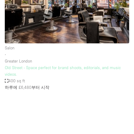
Restaurant / Bar / Cafe
Rooftop
Salon
Shop Share
Stall / Market Stall
Salon
Truck
∙
Greater London
Unique Space
Old Street - Space perfect for brand shoots, editorials, and music
videos.
Warehouse
400 sq ft
하루에 £6,480
부터 시작
공간 기능
Air Conditioning
Animals Friendly
Bar