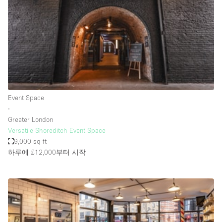
Conference Room
Container
Creative Space
Event Space
Fair / Festival
Hall
Event Space
Lobby Space
∙
Greater London
Mall Shop
Versatile Shoreditch Event Space
Mansion / House
9,000 sq ft
하루에 £12,000
부터 시작
Meeting Space
Office Space
Other
Photo / Filming Studio