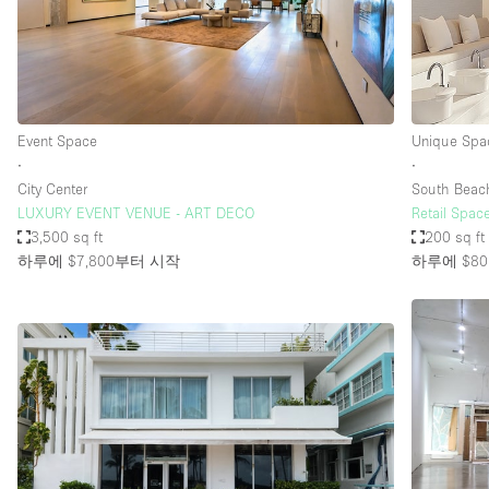
Restaurant / Bar / Cafe
Salon
Stall / Market Stall
Unique Space
Event Space
Unique Spa
∙
∙
City Center
South Beac
공간 기능
Air Conditioning
LUXURY EVENT VENUE - ART DECO
Retail Spac
3,500 sq ft
200 sq ft
Bar
하루에 $7,800
부터 시작
하루에 $80
Car Display
Counters
Electricity
Fitting Rooms
Garden
Ground Floor