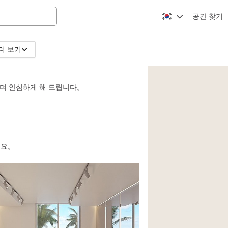
공간 찾기
더 보기
Apartment / Loft
Atelier / Workshop
며 안심하게 해 드립니다。
Booth / Kiosk / St
Conference Room
Creative Space
Fair / Festival
세요。
Lobby Space
Mansion / House
Office Space
2
Photo / Filming St