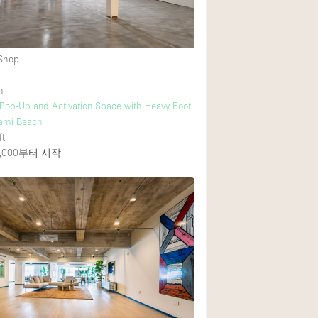
Heating
Internet
 Shop
Large Door Entran
Liquor Licence
h
 Pop-Up and Activation Space with Heavy Foot
Multiple Rooms
Miami Beach
Private Parking
ft
000
부터 시작
Rooftop / Terrace
Smoking Area
Soundproof
Street Level
Terrace
Water Access
Window Display