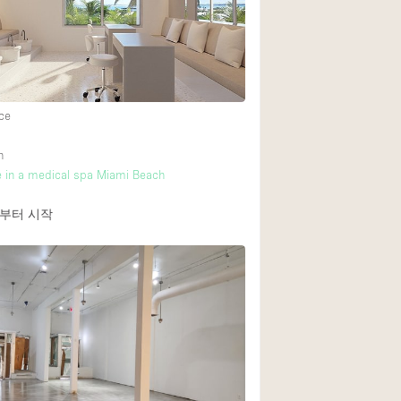
Rooftop
Shop Share
Truck
Warehouse
ce
h
Animals Friendly
e in a medical spa Miami Beach
Bathroom
부터 시작
Concierge
Daylight
Elevator
Furniture
Garment Rack
Handicap Accessib