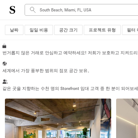
날짜
일일 비용
공간 크기
프로젝트 유형
필터 
공간 유형
Advertisement Space
Art Gallery
번거롭지 않은 거래로 안심하고 예약하세요! 저희가 보호하고 지켜드리
Boat
Boutique / Shop
세계에서 가장 풍부한 범위의 점포 공간 보유。
Container
Event Space
같은 곳을 지향하는 수천 명의 Storefront 임대 고객 중 한 분이 되어보
Hall
Mall Shop
Meeting Space
Other