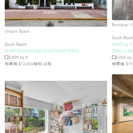
Haussmann Style
Industrial
Boutique /
Kitchen
Unique Space
∙
Lighting
∙
South Beac
South Beach
4,000 sq ft
Living Space
MIAMI BEACH/Ocean Drive POPUP SPACE
Traffic in 
Office Equipment
3,800 sq ft
4,000 sq 
하루에 $12,000
부터 시작
하루에 $15,
Raw
Security System
Sound & Video Equipment
Stock Room
Stunning View
Toilets
Whitebox / Minimal