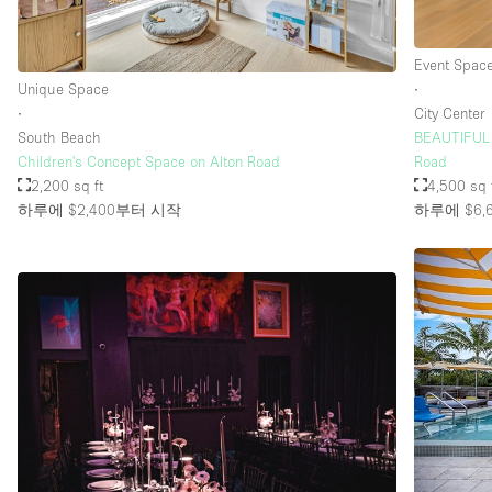
Event Spac
층 / 접근성:
지하층
Unique Space
∙
위치한 거리
∙
City Center
South Beach
BEAUTIFUL 
테라스
Children's Concept Space on Alton Road
Road
2,200 sq ft
4,500 sq 
기타
하루에 $2,400
부터 시작
하루에 $6,