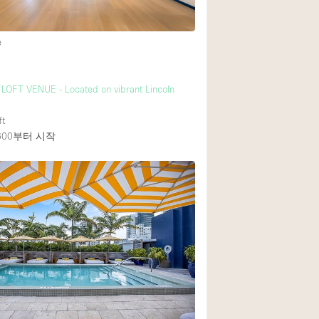
e
1층 앞마당
쇼핑몰
LOFT VENUE - Located on vibrant Lincoln
윗층
ft
600
부터 시작