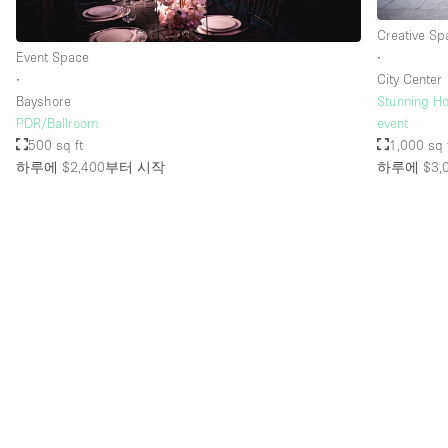
Creative Sp
Event Space
∙
∙
City Center
Bayshore
Stunning Ho
PDR/Ballroom
event
500 sq ft
1,000 sq 
하루에 $2,400
부터 시작
하루에 $3,