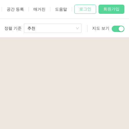
로그인
회원가입
공간 등록
매거진
도움말
정렬 기준
추천
지도 보기
 Studio
and
3
udio