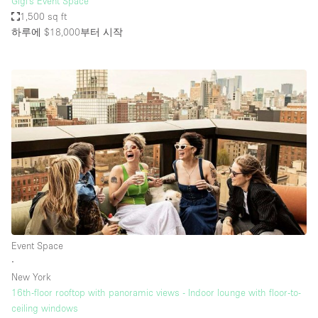
Gigi's Event Space
1,500 sq ft
하루에 $18,000
부터 시작
Event Space
∙
New York
16th-floor rooftop with panoramic views - Indoor lounge with floor-to-
ceiling windows