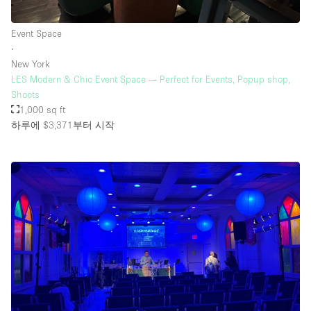
Event Space
∙
New York
LES Modern & Chic Event Space — Perfect for Events, Popup shop,
Shoots
1,000 sq ft
하루에 $3,371
부터 시작