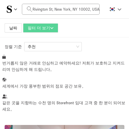
일일 비용
$0
$5,000+
날짜
필터 더 보기
정렬 기준
공간 크기
추천
번거롭지 않은 거래로 안심하고 예약하세요! 저희가 보호하고 지켜드
100 sq ft
5000+ sq ft
리며 안심하게 해 드립니다。
~ 13 명
~ 650 명
세계에서 가장 풍부한 범위의 점포 공간 보유。
프로젝트 유형
같은 곳을 지향하는 수천 명의 Storefront 임대 고객 중 한 분이 되어보
세요。
Retail
Showroom
Event
Art
Food