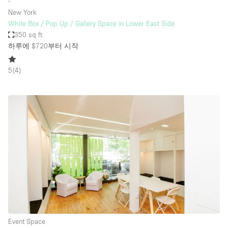
∙
New York
White Box / Pop Up / Gallery Space in Lower East Side
350 sq ft
하루에 $720
부터 시작
5
(
4
)
Event Space