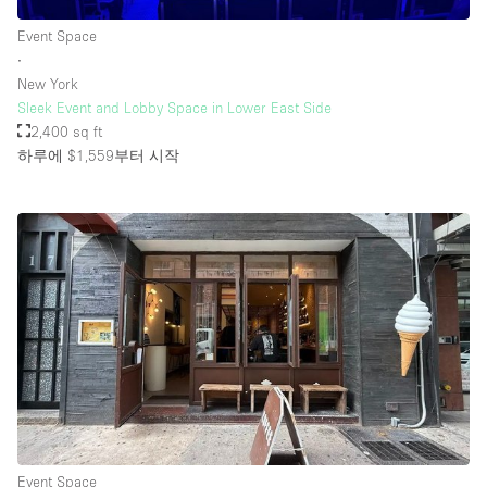
Event Space
∙
New York
Sleek Event and Lobby Space in Lower East Side
2,400 sq ft
하루에 $1,559
부터 시작
Event Space