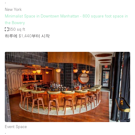
∙
New York
Minimalist Space in Downtown Manhattan - 800 square foot space in
the Bowery
650 sq ft
하루에 $1,440
부터 시작
Event Space
∙