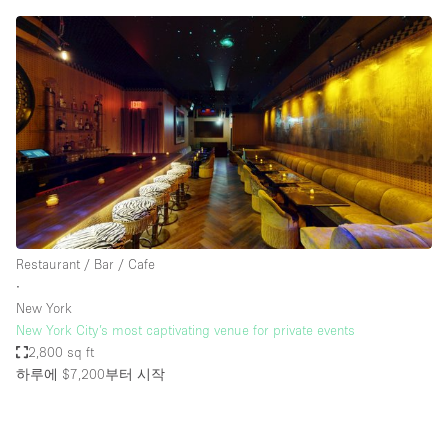
Restaurant / Bar / Cafe
∙
New York
New York City’s most captivating venue for private events
2,800 sq ft
하루에 $7,200
부터 시작