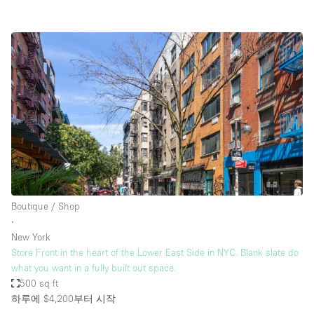
Boutique / Shop
∙
New York
Store Front in the heart of the Lower East Side in NYC. Blank slate do
what you want in a fully built out space.
500 sq ft
하루에 $4,200
부터 시작