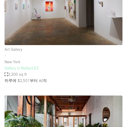
Haussmann Style
Heating
Industrial
Internet
Kitchen
Art Gallery
∙
Large Door Entrance
New York
Lighting
Gallery in Nolita/LES
2,200 sq ft
Liquor Licence
하루에 $2,501
부터 시작
Living Space
Multiple Rooms
Office Equipment
Private Parking
Raw