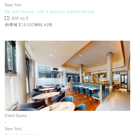
New York
Bar and Terrace - with a spacious outdoor terrace.
1,400 sq ft
하루에 $18,000
부터 시작
Event Space
∙
New York