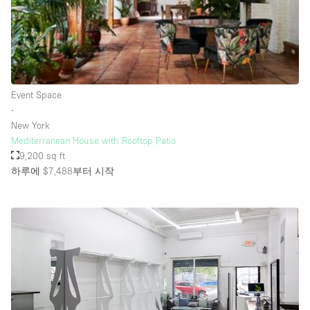
Rooftop / Terrace
Security System
Smoking Area
Sound & Video Equipment
Event Space
∙
Soundproof
New York
Stock Room
Mediterranean House with Rooftop Patio
9,200 sq ft
Street Level
하루에 $7,488
부터 시작
Stunning View
Terrace
Toilets
Water Access
Whitebox / Minimal
Window Display