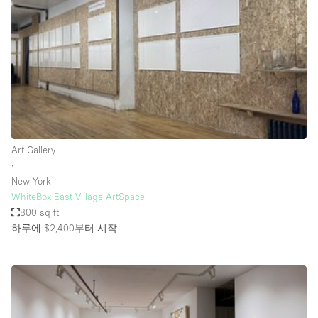
Bathroom
Car Display
Concierge
Counters
Daylight
Electricity
Art Gallery
Elevator
∙
New York
Fitting Rooms
WhiteBox East Village ArtSpace
800 sq ft
Furniture
하루에 $2,400
부터 시작
Garden
Garment Rack
Ground Floor
Handicap Accessible