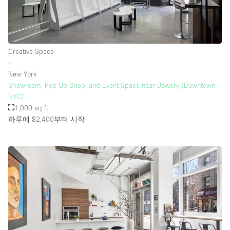
층 / 접근성:
Creative Space
지하층
∙
New York
1층 앞마당
Showroom, Pop Up Shop, and Event Space near Bowery (Downtown
위치한 거리
NYC)
1,000 sq ft
쇼핑몰
하루에 $2,400
부터 시작
테라스
윗층
기타