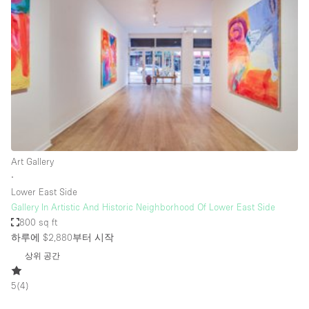
Photo
Conference
Meeting
Office
Shop Share
Shooting
공간 유형
Advertisement Space
Art Gallery
Apartment / Loft
∙
Lower East Side
Art Gallery
Gallery In Artistic And Historic Neighborhood Of Lower East Side
Atelier / Workshop Studio
800 sq ft
하루에 $2,880
부터 시작
Boat
상위 공간
Booth / Kiosk / Stand
5
(
4
)
Boutique / Shop