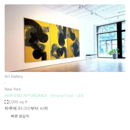
Conference Room
Container
Creative Space
Event Space
Fair / Festival
Hall
Lobby Space
Mall Shop
Art Gallery
Mansion / House
∙
New York
Meeting Space
HIGH-END AFFORDABLE - Ground Floor - LES
2,000 sq ft
Office Space
하루에 $4,000
부터 시작
Other
빠른 응답자
Photo / Filming Studio