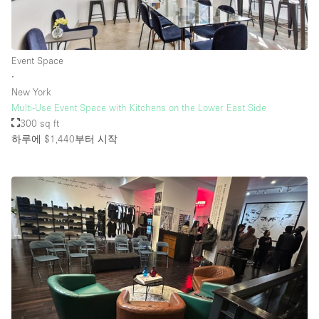
Event Space
∙
New York
Multi-Use Event Space with Kitchens on the Lower East Side
300 sq ft
하루에 $1,440
부터 시작