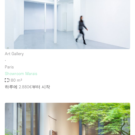
Art Gallery
∙
Paris
Showroom Marais
180 m²
하루에 2.880€
부터 시작