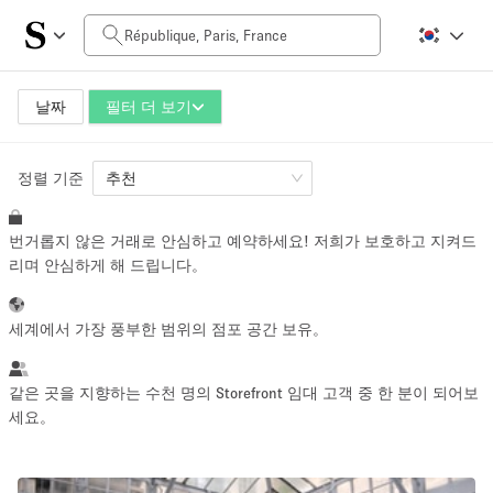
일일 비용
0€
5.000€+
날짜
필터 더 보기
정렬 기준
공간 크기
추천
번거롭지 않은 거래로 안심하고 예약하세요! 저희가 보호하고 지켜드
10 m²
500+ m²
리며 안심하게 해 드립니다。
~ 13 명
~ 650 명
세계에서 가장 풍부한 범위의 점포 공간 보유。
프로젝트 유형
같은 곳을 지향하는 수천 명의 Storefront 임대 고객 중 한 분이 되어보
세요。
Retail
Showroom
Event
Art
Food