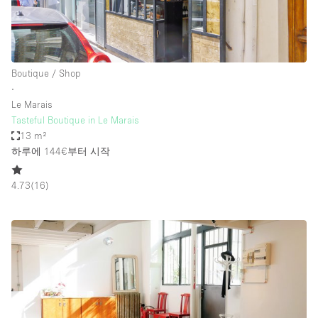
Boutique / Shop
∙
Le Marais
Tasteful Boutique in Le Marais
13 m²
하루에 144€
부터 시작
4.73
(
16
)