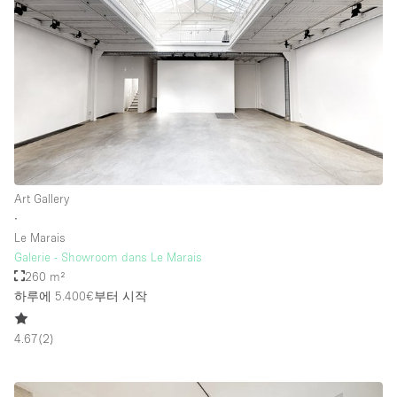
Art Gallery
∙
Le Marais
Galerie - Showroom dans Le Marais
260 m²
하루에 5.400€
부터 시작
4.67
(
2
)