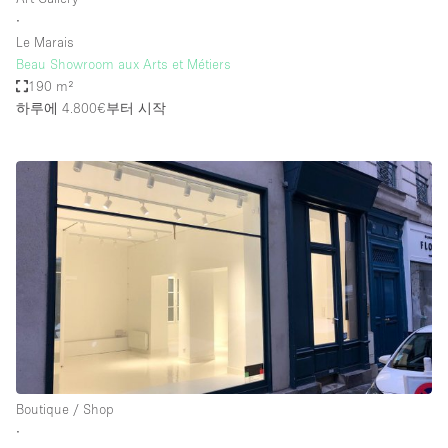
∙
Le Marais
Beau Showroom aux Arts et Métiers
190 m²
하루에 4.800€
부터 시작
Boutique / Shop
∙