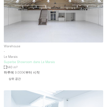
Warehouse
∙
Le Marais
Superbe Showroom dans Le Marais
640 m²
하루에 9.000€
부터 시작
상위 공간