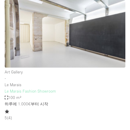
Restaurant / Bar / Cafe
Rooftop
Salon
Shop Share
Stall / Market Stall
Truck
Unique Space
Art Gallery
Warehouse
∙
Le Marais
Le Marais Fashion Showroom
공간 기능
100 m²
하루에 1.000€
부터 시작
Air Conditioning
Animals Friendly
5
(
4
)
Bar