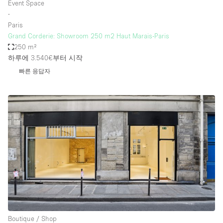
Event Space
∙
Paris
Grand Corderie: Showroom 250 m2 Haut Marais-Paris
250 m²
하루에 3.540€
부터 시작
빠른 응답자
Boutique / Shop