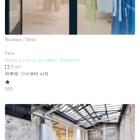
Boutique / Shop
∙
Paris
Boutique Pop-up vers Métro Oberkampf
15 m²
하루에 156€
부터 시작
5
(
6
)