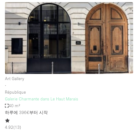
Bathroom
Car Display
Concierge
Counters
Daylight
Electricity
Elevator
Art Gallery
Fitting Rooms
∙
République
Furniture
Galerie Charmante dans Le Haut Marais
Garden
40 m²
하루에 396€
부터 시작
Garment Rack
Ground Floor
4.92
(
13
)
Handicap Accessible