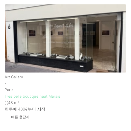
Conference Room
Container
Creative Space
Event Space
Fair / Festival
Hall
Lobby Space
Mall Shop
Art Gallery
Mansion / House
∙
Paris
Meeting Space
Très belle boutique haut Marais
48 m²
Office Space
하루에 480€
부터 시작
Other
빠른 응답자
Photo / Filming Studio