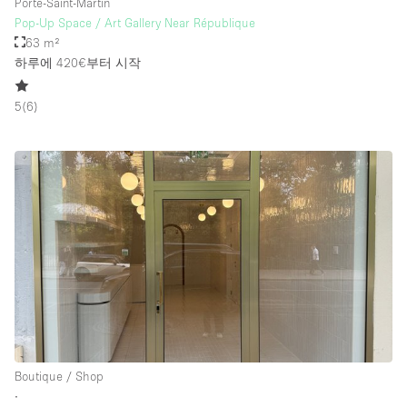
Porte-Saint-Martin
Pop-Up Space / Art Gallery Near République
63 m²
하루에 420€
부터 시작
5
(
6
)
Boutique / Shop
∙