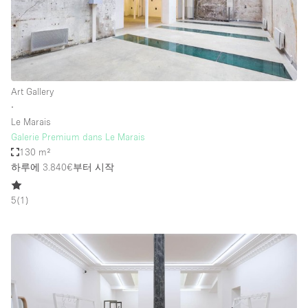
Art Gallery
∙
Le Marais
Galerie Premium dans Le Marais
130 m²
하루에 3.840€
부터 시작
5
(
1
)