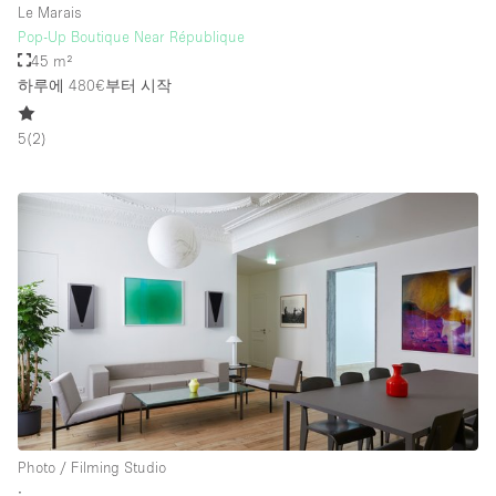
Le Marais
Pop-Up Boutique Near République
45 m²
하루에 480€
부터 시작
5
(
2
)
Photo / Filming Studio
∙