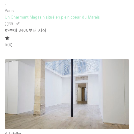
∙
Paris
Un Charmant Magasin situé en plein coeur du Marais
65 m²
하루에 840€
부터 시작
5
(
4
)
Art Gallery