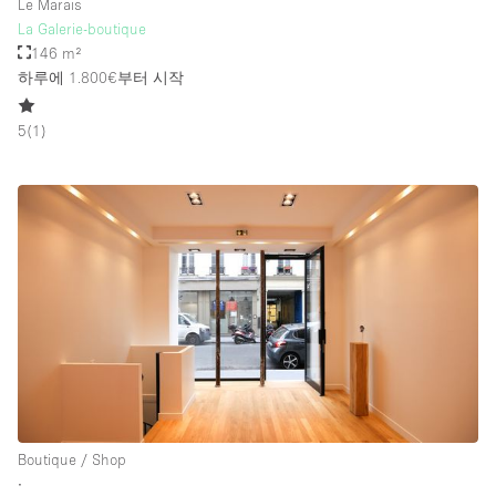
Le Marais
La Galerie-boutique
146 m²
하루에 1.800€
부터 시작
5
(
1
)
Boutique / Shop
∙