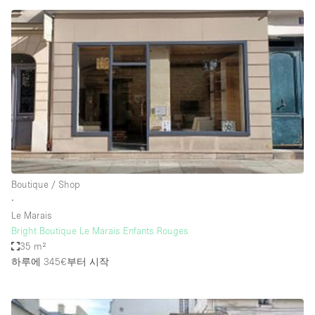
Haussmann Style
Heating
Industrial
Internet
Kitchen
Large Door Entrance
Lighting
Boutique / Shop
Liquor Licence
∙
Living Space
Le Marais
Bright Boutique Le Marais Enfants Rouges
Multiple Rooms
35 m²
Office Equipment
하루에 345€
부터 시작
Private Parking
Raw