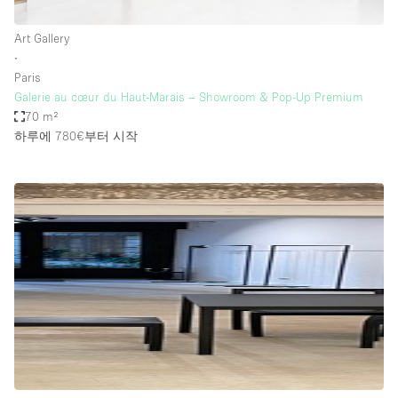
Art Gallery
∙
Paris
Galerie au cœur du Haut-Marais – Showroom & Pop-Up Premium
70 m²
하루에 780€
부터 시작