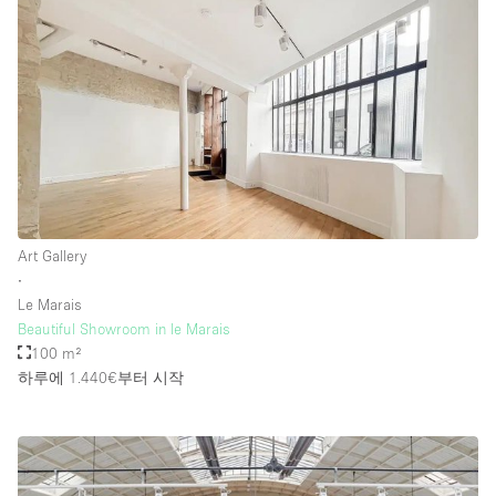
Art Gallery
∙
Le Marais
Beautiful Showroom in le Marais
100 m²
하루에 1.440€
부터 시작