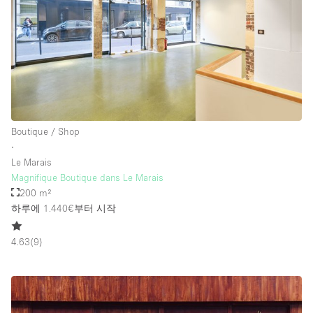
층 / 접근성:
지하층
1층 앞마당
위치한 거리
Boutique / Shop
∙
쇼핑몰
Le Marais
테라스
Magnifique Boutique dans Le Marais
200 m²
윗층
하루에 1.440€
부터 시작
기타
4.63
(
9
)