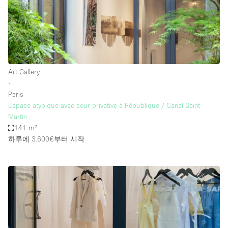
Art Gallery
∙
Paris
Espace atypique avec cour privative à République / Canal Saint-
Martin
141 m²
하루에 3.600€
부터 시작