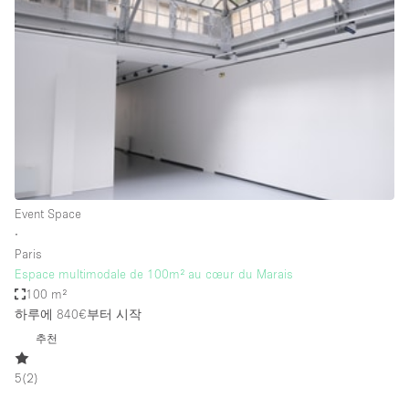
Photo
Conference
Meeting
Office
Shop Share
Shooting
공간 유형
Advertisement Space
Event Space
Apartment / Loft
∙
Paris
Art Gallery
Espace multimodale de 100m² au cœur du Marais
Atelier / Workshop Studio
100 m²
하루에 840€
부터 시작
Boat
추천
Booth / Kiosk / Stand
5
(
2
)
Boutique / Shop