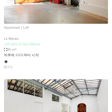
Apartment / Loft
∙
Le Marais
Loft dans le Haut Marais
95 m²
하루에 996€
부터 시작
5
(
11
)