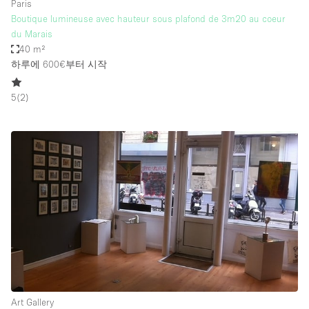
Paris
Boutique lumineuse avec hauteur sous plafond de 3m20 au coeur
du Marais
40 m²
하루에 600€
부터 시작
5
(
2
)
Art Gallery