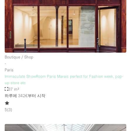
Boutique / Shop
∙
Paris
Immaculate ShowRoom Paris Marais perfect for Fashion week, pop-
up store etc
37 m²
하루에 342€
부터 시작
5
(
3
)