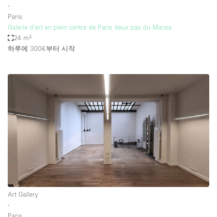
∙
Paris
Galerie d’art en plein centre de Paris deux pas du Marais
24 m²
하루에 300€
부터 시작
Art Gallery
∙
Paris