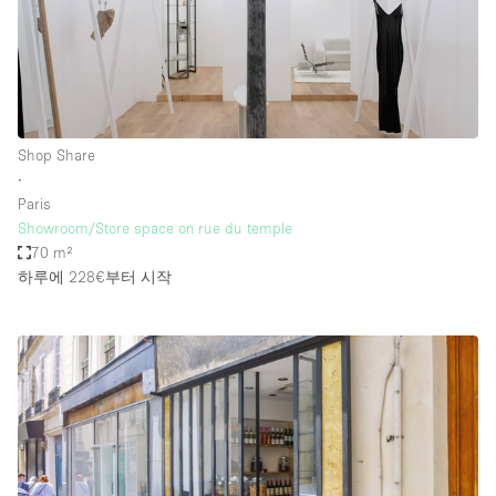
Shop Share
∙
Paris
Showroom/Store space on rue du temple
70 m²
하루에 228€
부터 시작