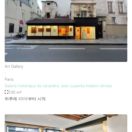
Rooftop / Terrace
Security System
Smoking Area
Sound & Video Equipment
Soundproof
Stock Room
Art Gallery
Street Level
∙
Stunning View
Paris
Galerie historique de caractère, avec superbe linéaire vitrines
Terrace
100 m²
Toilets
하루에 480€
부터 시작
Water Access
Whitebox / Minimal
Window Display