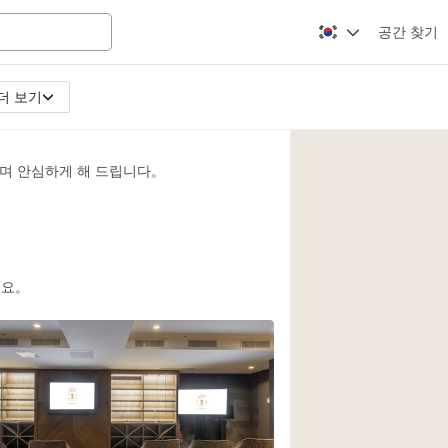
공간 찾기
더 보기
Apartment / Loft
Atelier / Workshop
며 안심하게 해 드립니다。
Booth / Kiosk / St
Conference Room
Creative Space
Fair / Festival
세요。
Lobby Space
Mansion / House
Office Space
Photo / Filming St