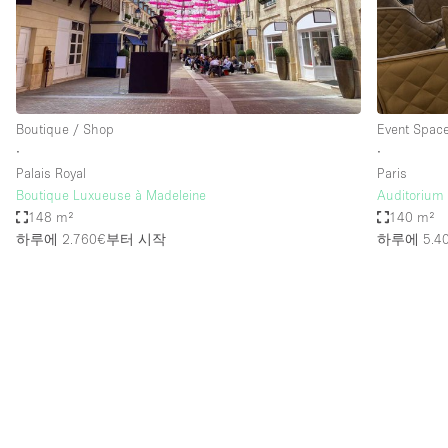
Restaurant / Bar / Cafe
Salon
Stall / Market Stall
Unique Space
Boutique / Shop
Event Spac
∙
∙
Palais Royal
Paris
공간 기능
Air Conditioning
Boutique Luxueuse à Madeleine
Auditorium 
148 m²
140 m²
Bar
하루에 2.760€
부터 시작
하루에 5.4
Car Display
Counters
Electricity
Fitting Rooms
Garden
Ground Floor