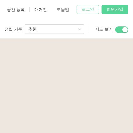
로그인
회원가입
공간 등록
매거진
도움말
정렬 기준
추천
지도 보기
 Studio
and
udio