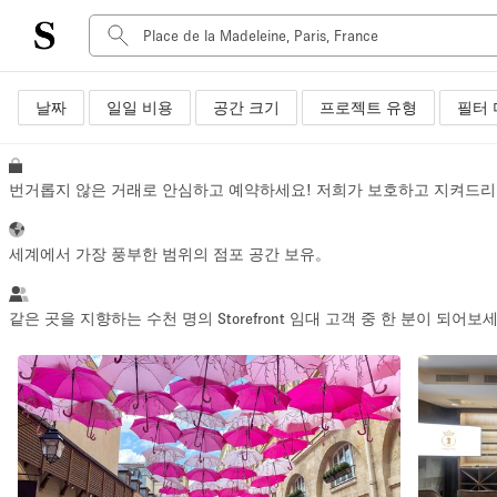
날짜
일일 비용
공간 크기
프로젝트 유형
필터 
공간 유형
Advertisement Space
Art Gallery
번거롭지 않은 거래로 안심하고 예약하세요! 저희가 보호하고 지켜드리
Boat
Boutique / Shop
세계에서 가장 풍부한 범위의 점포 공간 보유。
Container
Event Space
같은 곳을 지향하는 수천 명의 Storefront 임대 고객 중 한 분이 되어보
Hall
Mall Shop
Meeting Space
Other