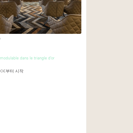
Rooftop
Shop Share
Truck
Warehouse
e
Animals Friendly
modulable dans le triangle d'or
Bathroom
00€
부터 시작
Concierge
Daylight
Elevator
Furniture
Garment Rack
Handicap Accessib